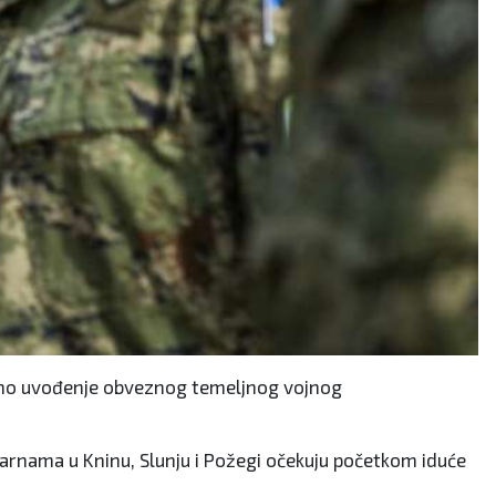
onovno uvođenje obveznog temeljnog vojnog
ojarnama u Kninu, Slunju i Požegi očekuju početkom iduće