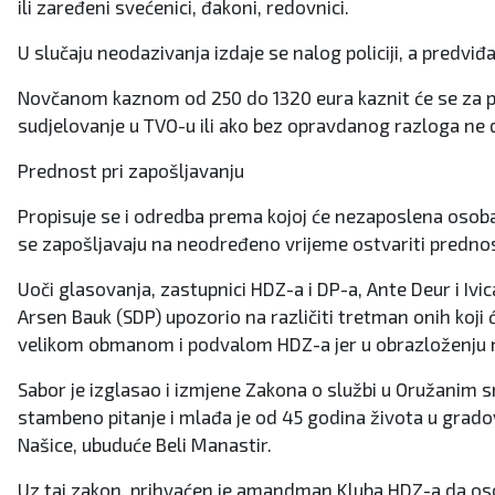
ili zaređeni svećenici, đakoni, redovnici.
U slučaju neodazivanja izdaje se nalog policiji, a predviđa
Novčanom kaznom od 250 do 1320 eura kaznit će se za pr
sudjelovanje u TVO-u ili ako bez opravdanog razloga ne d
Prednost pri zapošljavanju
Propisuje se i odredba prema kojoj će nezaposlena osoba 
se zapošljavaju na neodređeno vrijeme ostvariti prednost
Uoči glasovanja, zastupnici HDZ-a i DP-a, Ante Deur i Iv
Arsen Bauk (SDP) upozorio na različiti tretman onih koji ć
velikom obmanom i podvalom HDZ-a jer u obrazloženju 
Sabor je izglasao i izmjene Zakona o službi u Oružanim 
stambeno pitanje i mlađa je od 45 godina života u gradovi
Našice, ubuduće Beli Manastir.
Uz taj zakon, prihvaćen je amandman Kluba HDZ-a da oso