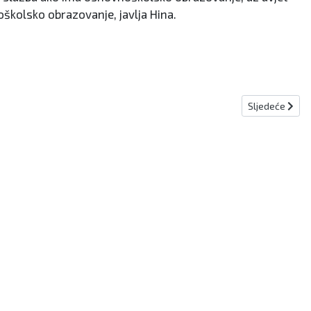
školsko obrazovanje, javlja Hina.
Sljedeći članak
Sljedeće