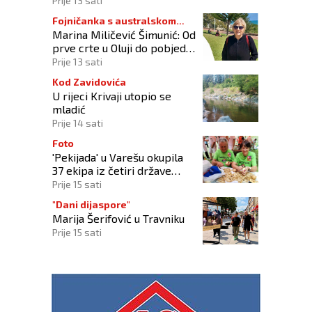
Prije 13 sati
Fojničanka s australskom
Marina Miličević Šimunić: Od
adresom
prve crte u Oluji do pobjede
nad vlastitim „olujama“
Prije 13 sati
Kod Zavidovića
U rijeci Krivaji utopio se
mladić
Prije 14 sati
Foto
'Pekijada' u Varešu okupila
37 ekipa iz četiri države
regije
Prije 15 sati
"Dani dijaspore"
Marija Šerifović u Travniku
Prije 15 sati