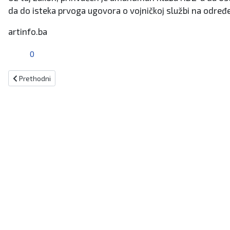
da do isteka prvoga ugovora o vojničkoj službi na određe
artinfo.ba
0
Prethodni članak: Bošnjačka politika kardinalno griješi, nužna refo
Prethodni