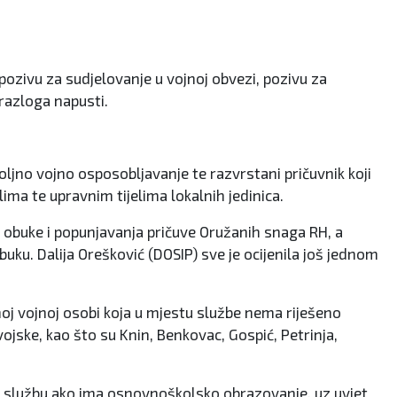
zivu za sudjelovanje u vojnoj obvezi, pozivu za
razloga napusti.
ljno vojno osposobljavanje te razvrstani pričuvnik koji
ima te upravnim tijelima lokalnih jedinica.
e obuke i popunjavanja pričuve Oružanih snaga RH, a
obuku. Dalija Orešković (DOSIP) sve je ocijenila još jednom
oj vojnoj osobi koja u mjestu službe nema riješeno
ojske, kao što su Knin, Benkovac, Gospić, Petrinja,
u službu ako ima osnovnoškolsko obrazovanje, uz uvjet