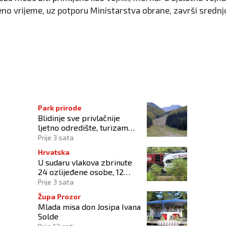
no vrijeme, uz potporu Ministarstva obrane, završi srednjo
rma izbornog zakona
Park prirode
Blidinje sve privlačnije
ljetno odredište, turizam
raste uz izazove očuvanja
Prije 3 sata
prirode
Hrvatska
U sudaru vlakova zbrinute
24 ozlijeđene osobe, 12
zadržano na liječenju
Prije 3 sata
Župa Prozor
Mlada misa don Josipa Ivana
Solde