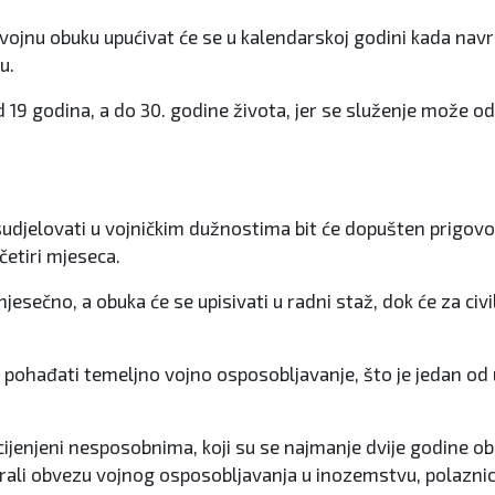
na vojnu obuku upućivat će se u kalendarskoj godini kada nav
u.
d 19 godina, a do 30. godine života, jer se služenje može od
udjelovati u vojničkim dužnostima bit će dopušten prigovor
 četiri mjeseca.
sečno, a obuka će se upisivati u radni staž, dok će za civil
ohađati temeljno vojno osposobljavanje, što je jedan od uvj
cijenjeni nesposobnima, koji su se najmanje dvije godine 
rali obvezu vojnog osposobljavanja u inozemstvu, polaznici