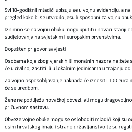
Svi 18-godišnji mladići upisuju se u vojnu evidenciju, a 
pregled kako bi se utvrdilo jesu li sposobni za vojnu obuk
Iznimno se na vojnu obuku mogu uputiti i novaci stariji o
sudjelovanja na svjetskim i europskim prvenstvima.
Dopušten prigovor savjesti
Osobama koje zbog vjerskih ili moralnih nazora ne žele s
će u civilnoj zaštiti ili u lokalnim jedinicama u trajanju od
Za vojno osposobljavanje naknada će iznositi 1100 eura mje
će se uredbom.
Žene ne podliježu novačkoj obvezi, ali mogu dragovoljno p
pričuvnom sastavu.
Obveze vojne obuke mogu se osloboditi mladići koji su o
osim hrvatskog imaju i strano državljanstvo te su reguli