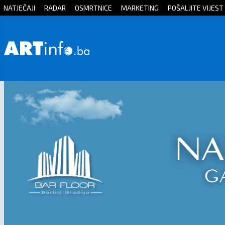
NATJEČAJI
RADAR
OSMRTNICE
MARKETING
POŠALJITE VIJEST
Početna
Vijesti
Sport
Kultura
Crna
kronika
Politika
Zanimljivosti