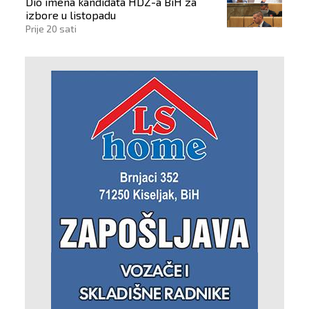
Dio imena kandidata HDZ-a BiH za
izbore u listopadu
Prije 20 sati