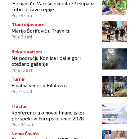
'Pekijada' u Varešu okupila 37 ekipa iz
četiri države regije
Prije 9 sati
"Dani dijaspore"
Marija Šerifović u Travniku
Prije 9 sati
Bitka s vatrom
Na području Konjica i dalje gori,
otežano gašenje
Prije 15 sati
Turnir
Finalna večer u Bilalovcu
Prije 15 sati
Mostar
Konferencija o novoj financijskoj
perspektivi Europske unije 2028.–
2034.
Prije 20 sati
Nema Čovića