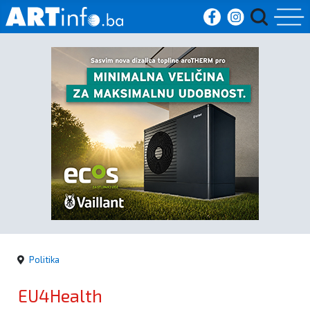
Početna
Vijesti
Sport
Kultura
Crna
kronika
Politika
Politika
EU4Health
Zanimljivosti