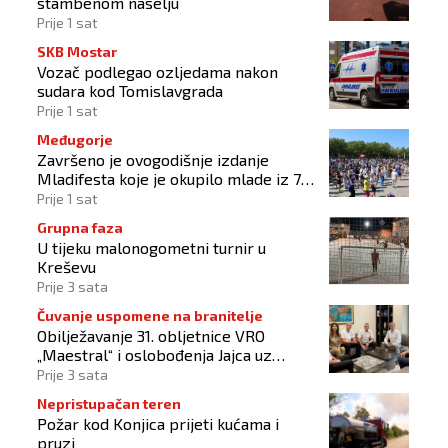
stambenom naselju
Prije 1 sat
SKB Mostar
Vozač podlegao ozljedama nakon
sudara kod Tomislavgrada
Prije 1 sat
Međugorje
Završeno je ovogodišnje izdanje
Mladifesta koje je okupilo mlade iz 73
zemlje svijeta
Prije 1 sat
Grupna faza
U tijeku malonogometni turnir u
Kreševu
Prije 3 sata
Čuvanje uspomene na branitelje
Obilježavanje 31. obljetnice VRO
„Maestral“ i oslobođenja Jajca uz
pokroviteljstvo HNS-a BiH
Prije 3 sata
Nepristupačan teren
Požar kod Konjica prijeti kućama i
pruzi