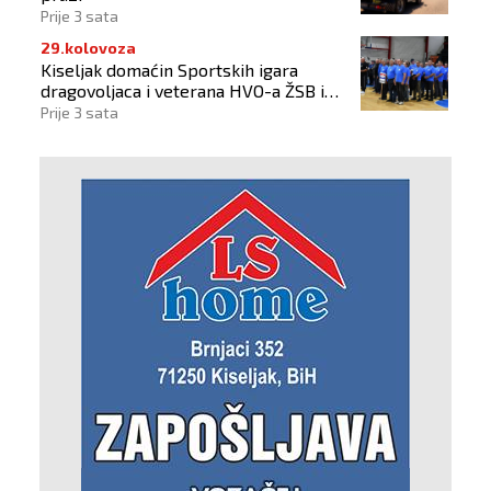
Prije 3 sata
29.kolovoza
Kiseljak domaćin Sportskih igara
dragovoljaca i veterana HVO-a ŽSB i
Dana branitelja
Prije 3 sata