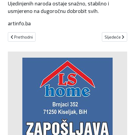
Ujedinjenih naroda ostaje snažno, stabilno i
usmjereno na dugoročnu dobrobit svih.
artinfo.ba
Prethodni članak: Ljubuški: Usvojen rebalans Proračuna, ulaganja u
Sljedeći članak:
Prethodni
Sljedeće