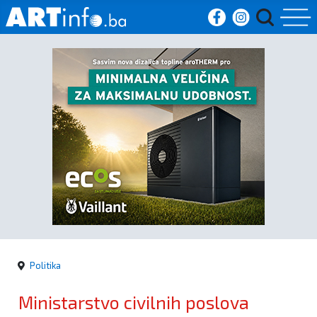
Početna
Vijesti
Sport
Kultura
Crna
kronika
Politika
Politika
Ministarstvo civilnih poslova
Zanimljivosti