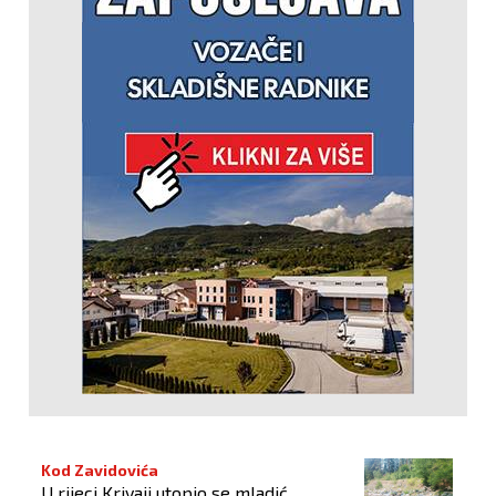
Kod Zavidovića
U rijeci Krivaji utopio se mladić