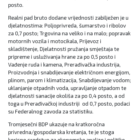
posto.
Realni pad bruto dodane vrijednosti zabilježen je u
djelatnostima: Poljoprivreda, šumarstvo i ribolov
za 0,7 posto; Trgovina na veliko i na malo; popravak
motornih vozila i motocikala, Prijevoz i
skladištenje, Djelatnosti pružanja smještaja te
pripreme i usluživanja hrane za po 0,5 posto i
Vađenje ruda i kamena, Prerađivačka industrija,
Proizvodnja i snabdijevanje električnom energijom,
plinom, parom i klimatizacija, Snabdijevanje vodom;
uklanjanje otpadnih voda, upravljanje otpadom te
djelatnosti sanacije okoliša za po 0,4 posto, a od
toga u Prerađivačkoj industriji od 0,7 posto, podaci
su Federalnog zavoda za statistiku.
Tromjesečni BDP ukazuje na kratkoročna
privredna/gospodarska kretanja, te je stoga
korisno sredstvo za ekonomske analize i politike.