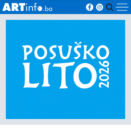
Početna
Vijesti
Sport
Kultura
Crna
kronika
Politika
Zanimljivosti