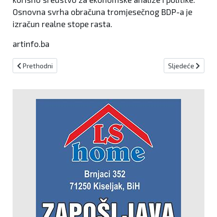
Osnovna svrha obračuna tromjesečnog BDP-a je
izračun realne stope rasta.
artinfo.ba
Prethodni članak: Potpisani ugovori vrijedni dva milijuna KM za un
Sljedeći članak:
Prethodni
Sljedeće