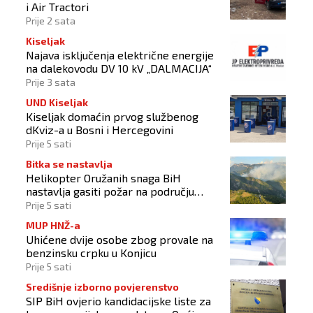
i Air Tractori
Prije 2 sata
Kiseljak
Najava isključenja električne energije
na dalekovodu DV 10 kV „DALMACIJA“
Prije 3 sata
UND Kiseljak
Kiseljak domaćin prvog službenog
dKviz-a u Bosni i Hercegovini
Prije 5 sati
Bitka se nastavlja
Helikopter Oružanih snaga BiH
nastavlja gasiti požar na području
Konjica
Prije 5 sati
MUP HNŽ-a
Uhićene dvije osobe zbog provale na
benzinsku crpku u Konjicu
Prije 5 sati
Središnje izborno povjerenstvo
SIP BiH ovjerio kandidacijske liste za