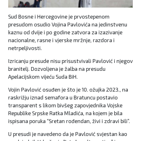
Sud Bosne i Hercegovine je prvostepenom
presudom osudio Vojina Pavlovića na jedinstvenu
kaznu od dvije i po godine zatvora za izazivanje
nacionalne, rasne i vjerske mržnje, razdora i
netrpeljivosti.
Izricanju presude nisu prisustvivali Pavlović i njegov
branitelj. Dozvoljena je žalba na presudu
Apelacijskom vijeću Suda BiH.
Vojin Pavlović osuđen je što je 10. ožujka 2023., na
raskrižju iznad semafora u Bratuncu postavio
transparent s likom bivšeg zapovjednika Vojske
Republike Srpske Ratka Mladića, na kojem je bila
ispisana poruka “Sretan rođendan, živi i zdravi bili”.
U presudi je navedeno da je Pavlović svjestan kao