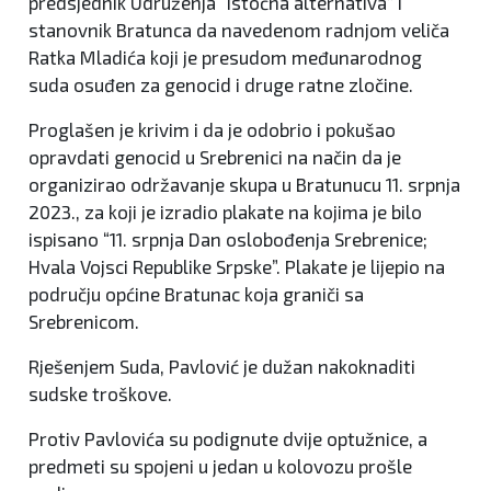
predsjednik Udruženja “Istočna alternativa” i
stanovnik Bratunca da navedenom radnjom veliča
Ratka Mladića koji je presudom međunarodnog
suda osuđen za genocid i druge ratne zločine.
Proglašen je krivim i da je odobrio i pokušao
opravdati genocid u Srebrenici na način da je
organizirao održavanje skupa u Bratunucu 11. srpnja
2023., za koji je izradio plakate na kojima je bilo
ispisano “11. srpnja Dan oslobođenja Srebrenice;
Hvala Vojsci Republike Srpske”. Plakate je lijepio na
području općine Bratunac koja graniči sa
Srebrenicom.
Rješenjem Suda, Pavlović je dužan nakoknaditi
sudske troškove.
Protiv Pavlovića su podignute dvije optužnice, a
predmeti su spojeni u jedan u kolovozu prošle