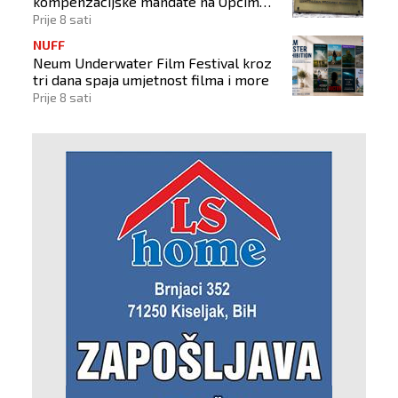
kompenzacijske mandate na Općim
izborima 2026
Prije 8 sati
NUFF
Neum Underwater Film Festival kroz
tri dana spaja umjetnost filma i more
Prije 8 sati