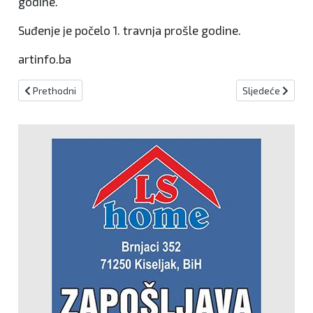
godine.
Suđenje je počelo 1. travnja prošle godine.
artinfo.ba
Prethodni članak: Vlada osniva javnu ustanovu za starateljsku skr
Sljedeći članak
Prethodni
Sljedeće