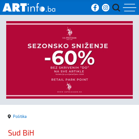
Početna
Vijesti
Sport
Kultura
Crna
kronika
Politika
Politika
Sud BiH
Zanimljivosti