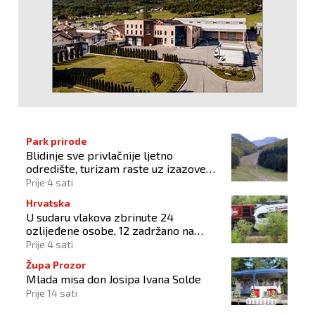
Park prirode
Blidinje sve privlačnije ljetno
odredište, turizam raste uz izazove
očuvanja prirode
Prije 4 sati
Hrvatska
U sudaru vlakova zbrinute 24
ozlijeđene osobe, 12 zadržano na
liječenju
Prije 4 sati
Župa Prozor
Mlada misa don Josipa Ivana Solde
Prije 14 sati