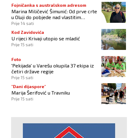
Fojničanka s australskom adresom
Marina Miličević Šimunić: Od prve crte
u Oluji do pobjede nad vlastitim
„olujama“
Prije 14 sati
Kod Zavidovića
U rijeci Krivaji utopio se mladić
Prije 15 sati
Foto
'Pekijada' u Varešu okupila 37 ekipa iz
četiri države regije
Prije 15 sati
"Dani dijaspore"
Marija Šerifović u Travniku
Prije 15 sati