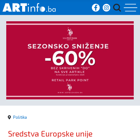
Početna
Vijesti
Sport
Kultura
Crna
kronika
Politika
Politika
Sredstva Europske unije
Zanimljivosti