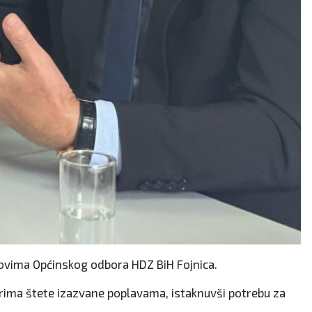
novima Općinskog odbora HDZ BiH Fojnica.
rima štete izazvane poplavama, istaknuvši potrebu za