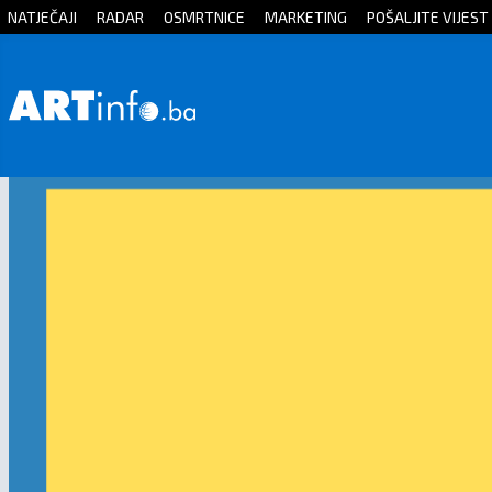
NATJEČAJI
RADAR
OSMRTNICE
MARKETING
POŠALJITE VIJEST
Početna
Vijesti
Sport
Kultura
Crna
kronika
Politika
Zanimljivosti