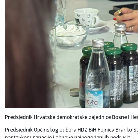
Predsjednik Hrvatske demokratske zajednice Bosne i Her
Predsjednik Općinskog odbora HDZ BiH Fojnica Branko St
nastavkom sanacije i obnove najpogođenijih područja.