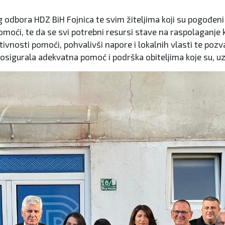
 odbora HDZ BiH Fojnica te svim žiteljima koji su pogođeni
moći, te da se svi potrebni resursi stave na raspolaganje ka
aktivnosti pomoći, pohvalivši napore i lokalnih vlasti te po
e osigurala adekvatna pomoć i podrška obiteljima koje su, uz 