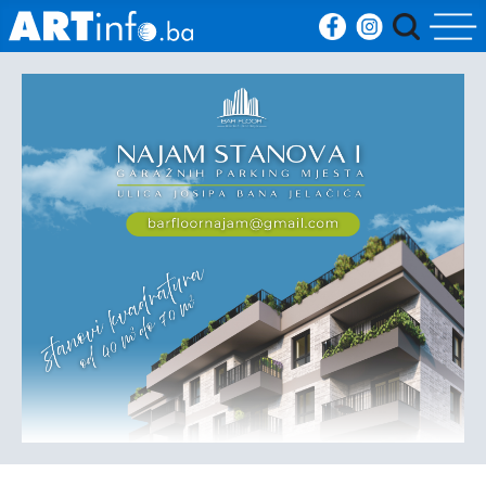
Početna
Vijesti
Sport
Kultura
Crna
kronika
Politika
Zanimljivosti