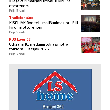
Kreševski mališani uživali u kinu na
otvorenom
Prije 5 sati
Tradicionalno
KISELJAK Roditelji mališanima upriličili
kino na otvorenom
Prije 5 sati
KUD Izvor 08
Održana 16. međunarodna smotra
folklora "Kiseljak 2026"
Prije 7 sati