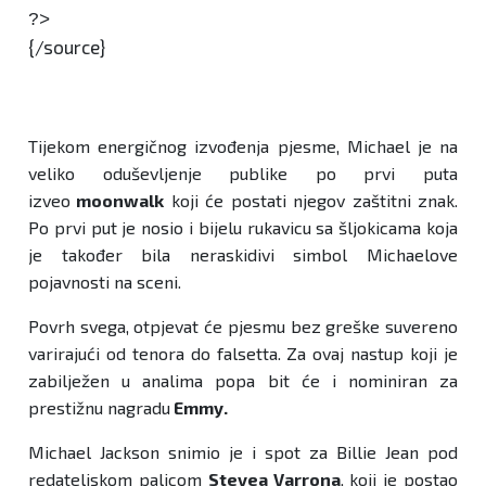
?>
{/source}
Tijekom energičnog izvođenja pjesme, Michael je na
veliko oduševljenje publike po prvi puta
izveo
moonwalk
koji će postati njegov zaštitni znak.
Po prvi put je nosio i bijelu rukavicu sa šljokicama koja
je također bila neraskidivi simbol Michaelove
pojavnosti na sceni.
Povrh svega, otpjevat će pjesmu bez greške suvereno
varirajući od tenora do falsetta. Za ovaj nastup koji je
zabilježen u analima popa bit će i nominiran za
prestižnu nagradu
Emmy.
Michael Jackson snimio je i spot za Billie Jean pod
redateljskom palicom
Stevea Varrona
, koji je postao