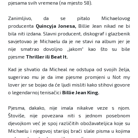
pjesama svih vremena (na mjesto 58).
Zanimljivo, da se pitalo Michaelovog
producenta
Quincyja Jonesa,
Billie Jean nikad ne bi
bila niti izdana. Slavni producent, diskograf i glazbenik
savjetovao je Michaelu da je ne stavi na album jer je
nije smatrao dovoljno „jakom“ kao što su bile
pjesme
Thriller ili Beat It.
Kad je shvatio da Micheal ne odstupa od svojih želja,
sugerirao mu je da ime pjesme promjeni u Not my
lover jer se bojao da će ljudi misliti kako stihovi govore
o legendarnoj tenisačici
Billie Jean King.
Pjesma, dakako, nije imala nikakve veze s njom.
Štoviše, nije povezana niti s jednom posebnom
djevojkom već je spoj različitih obožavateljica koje su
Michaelu i njegovoj starijoj braći slale pisma u kojima