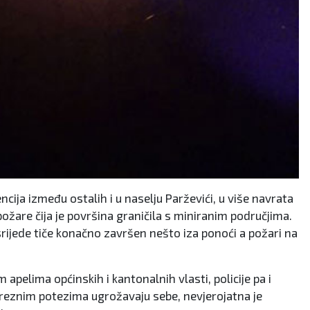
ncija između ostalih i u naselju Parževići, u više navrata
požare čija je površina graničila s miniranim područjima.
e srijede tiče konačno završen nešto iza ponoći a požari na
elima općinskih i kantonalnih vlasti, policije pa i
eznim potezima ugrožavaju sebe, nevjerojatna je