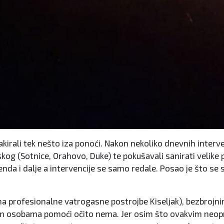
akirali tek nešto iza ponoći. Nakon nekoliko dnevnih interve
kog (Sotnice, Orahovo, Duke) te pokušavali sanirati velike 
vikenda i dalje a intervencije se samo redale. Posao je što s
rofesionalne vatrogasne postrojbe Kiseljak), bezbrojnim ap
im osobama pomoći očito nema. Jer osim što ovakvim neopr