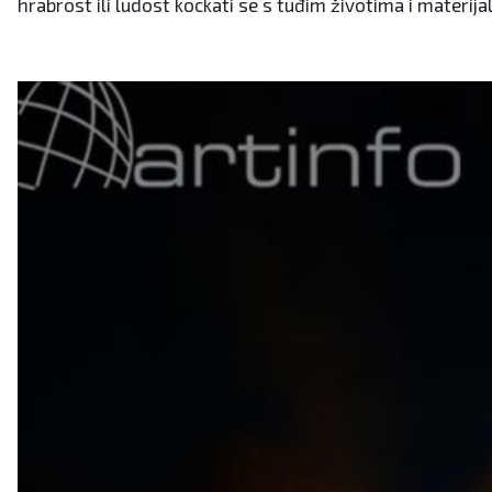
hrabrost ili ludost kockati se s tuđim životima i mate