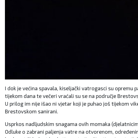
I dok je većina spavala, kiseljački vatrogasci su opremu p
tijekom dana te večeri vraćali su se na područje Brestovs
U prilog im nije išao ni vjetar koji je puhao još tijekom 
Brestovskom sanirani.
Usprkos nadljudskim snagama ovih momaka (djelatnicima p
Odluke o zabrani paljenja vatre na otvorenom, određen