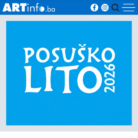
Početna
Vijesti
Sport
Kultura
Crna
kronika
Politika
Zanimljivosti