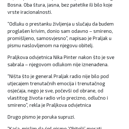
Bosna. Oba štura, jasna, bez patetike ili bilo koje
vrste iracionalnosti.
“Odluku o prestanku življenja u slučaju da budem
proglašen krivim, donio sam odavno – smireno,
promišljeno, samosvjesno”, napisao je Praljak u
pismu naslovljenom na njegovu obitelj.
Praljkova odvjetnica Nika Pinter nakon što je sve
sabrala – njegovom odlukom nije iznenađena.
“Ništa što je general Praljak radio nije bilo pod
utjecajem trenutačnih emocija i trenutačnog
osjećaja, nego je sve, počevši od obrane, od
vlastitog života radio vrlo precizno, odlučno i
smireno”, rekla je Praljkova odvjetnica
Drugo pismo je poruka supruzi.
“Kaća, mislim da ćeš pismo ‘Obitelji’ morati