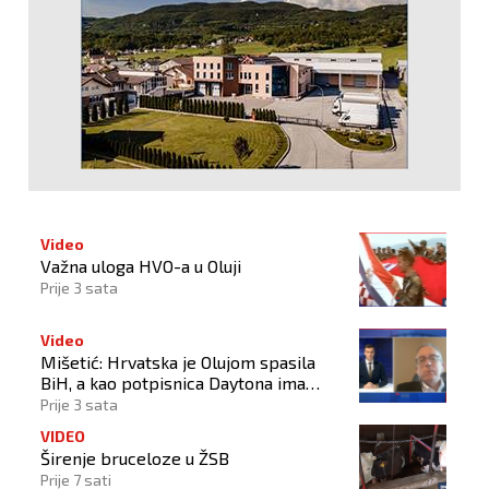
Video
Važna uloga HVO-a u Oluji
Prije 3 sata
Video
Mišetić: Hrvatska je Olujom spasila
BiH, a kao potpisnica Daytona ima
puno pravo štititi hrvatski narod
Prije 3 sata
VIDEO
Širenje bruceloze u ŽSB
Prije 7 sati