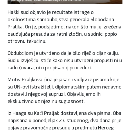
Haški sud objavio je rezultate istrage o
okolnostima samoubojstva generala Slobodana
Praljka. On je, podsjetimo, nakon što mu je izrečena
osuđujuća presuda za ratni zločin, u sudnici popio
otrovnu tekućinu.
Obdukcijom je utvrđeno da je bilo riječ o cijankaliju.
Sud u izvješću ističe kako nisu utvrđeni propusti ni u
radu čuvara, ni u propisanoj proceduri.
Motiv Praljkova čina je jasan i vidljiv iz pisama koje
su UN-ovi istražitelji, diplomatskim putem nedavno
dostavili njegovoj supruzi. Objavljujemo ih
ekskluzivno uz njezinu suglasnost.
Iz Haaga su Kaći Praljak dostavljena dva pisma. Oba
napisana u ponedjeljak 27. studenog, dva dana prije
objave pravomoćne presude u predmetu Herceg