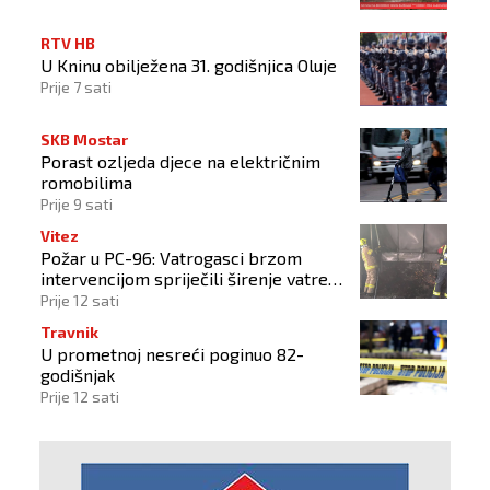
RTV HB
U Kninu obilježena 31. godišnjica Oluje
Prije 7 sati
SKB Mostar
Porast ozljeda djece na električnim
romobilima
Prije 9 sati
Vitez
Požar u PC-96: Vatrogasci brzom
intervencijom spriječili širenje vatre
na okolne objekte
Prije 12 sati
Travnik
U prometnoj nesreći poginuo 82-
godišnjak
Prije 12 sati