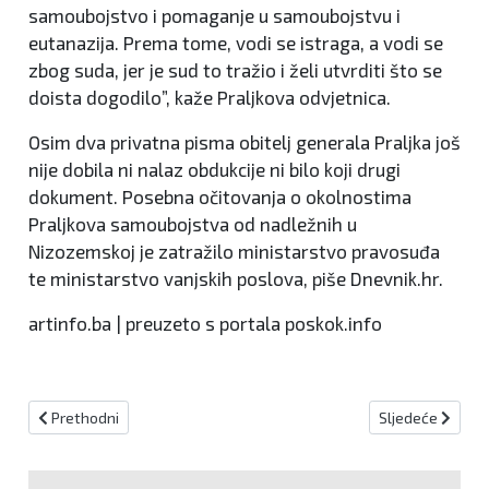
samoubojstvo i pomaganje u samoubojstvu i
eutanazija. Prema tome, vodi se istraga, a vodi se
zbog suda, jer je sud to tražio i želi utvrditi što se
doista dogodilo”, kaže Praljkova odvjetnica.
Osim dva privatna pisma obitelj generala Praljka još
nije dobila ni nalaz obdukcije ni bilo koji drugi
dokument. Posebna očitovanja o okolnostima
Praljkova samoubojstva od nadležnih u
Nizozemskoj je zatražilo ministarstvo pravosuđa
te ministarstvo vanjskih poslova, piše Dnevnik.hr.
artinfo.ba | preuzeto s portala poskok.info
Prethodni članak: Stupa na snagu novi Zakon o MIO: Evo kad će se
Sljedeći članak:
Prethodni
Sljedeće