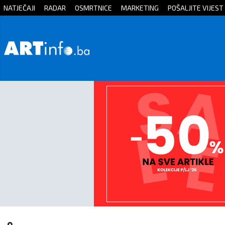
NATJEČAJI
RADAR
OSMRTNICE
MARKETING
POŠALJITE VIJEST
Početna
Vijesti
Sport
Kultura
Crna
kronika
Politika
Zanimljivosti