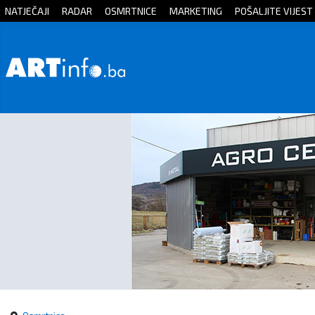
NATJEČAJI
RADAR
OSMRTNICE
MARKETING
POŠALJITE VIJEST
Početna
Vijesti
Sport
Kultura
Crna
kronika
Politika
Zanimljivosti