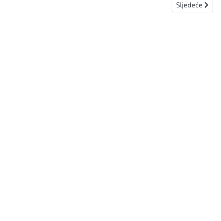
Sljedeći člana
Sljedeće