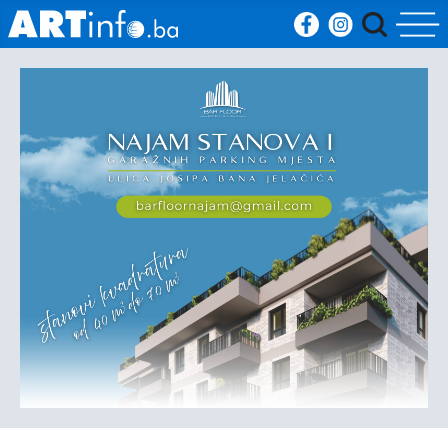
Početna
Vijesti
Sport
Kultura
Crna
kronika
Politika
Zanimljivosti