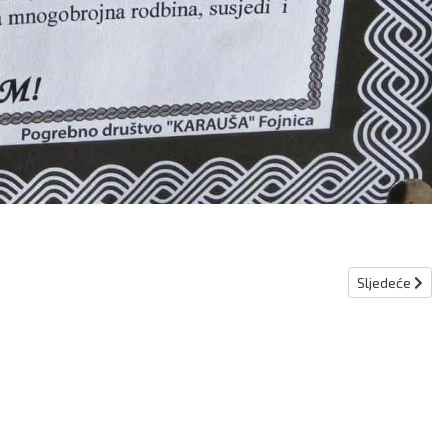
Sljedeći člana
Sljedeće