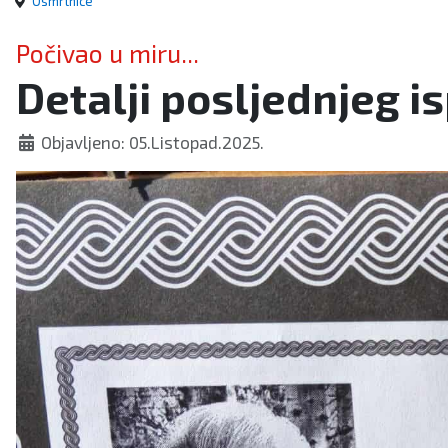
Osmrtnice
Počivao u miru...
Detalji posljednjeg i
Objavljeno: 05.Listopad.2025.