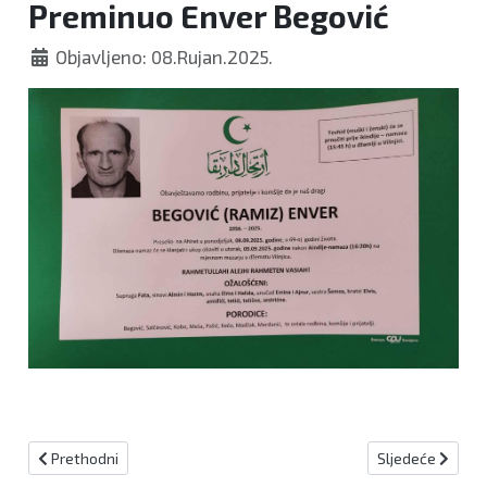
Preminuo Enver Begović
Objavljeno: 08.Rujan.2025.
Prethodni članak: Preminula Mirjana Šimunović
Sljedeći članak:
Prethodni
Sljedeće