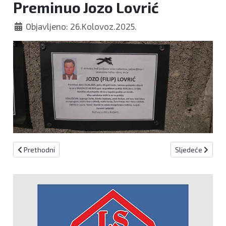
Preminuo Jozo Lovrić
Objavljeno: 26.Kolovoz.2025.
Prethodni članak: Preminula Ružica Jozefina Mišurić - Ramljak
Sljedeći članak:
Prethodni
Sljedeće