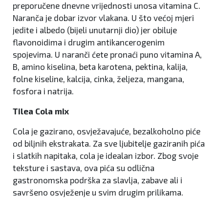
preporučene dnevne vrijednosti unosa vitamina C.
Naranča je dobar izvor vlakana. U što većoj mjeri
jedite i albedo (bijeli unutarnji dio) jer obiluje
flavonoidima i drugim antikancerogenim
spojevima. U naranči ćete pronaći puno vitamina A,
B, amino kiselina, beta karotena, pektina, kalija,
folne kiseline, kalcija, cinka, željeza, mangana,
fosfora i natrija.
Tilea Cola mix
Cola je gazirano, osvježavajuće, bezalkoholno piće
od biljnih ekstrakata. Za sve ljubitelje gaziranih pića
i slatkih napitaka, cola je idealan izbor. Zbog svoje
teksture i sastava, ova pića su odlična
gastronomska podrška za slavlja, zabave ali i
savršeno osvježenje u svim drugim prilikama.