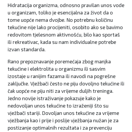
Hidratacija organizma, odnosno pravilan unos vode
u organizam, toliko je esencijalna za život da o
tome uopće nema dvojbe. No potrebnu količinu
tekućine nije lako procijeniti, osobito ako se bavimo
redovitom tjelesnom aktivnošću, bilo kao sportaš
ili rekreativac, kada su nam individualne potrebe
izvan standarda.
Rano prepoznavanje poremećaja zbog manjka
tekućine i elektrolita u organizmu ili sasvim
izostaje u ranijim fazama ili navodi na pogrešne
zaključke. Vježbači često ne piju dovoljno tekućine ili
čak uopće ne piju niti za vrijeme duljih treninga.
Jedno novije istraživanje pokazuje kako je
nedovoljan unos tekućine to izraženiji što su
vježbači stariji. Dovoljan unos tekućine za vrijeme
vježbanja kao i prije i poslije vježbanja nužan je za
postizanje optimalnih rezultata i za prevenciju