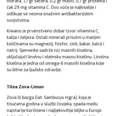
hidrata, 1,7 gr šećera, 0,2 gr masti, 0,7 gr proteina i
čak 29 mg vitamina C. Ovo voće je najkiselije i
odlikuje se veoma snažnim antibakterijskim
svojstvima.
Kiwano je prvenstveno dobar izvor vitamina C,
kalija i željeza. Ostali minerali prisutni u manjim
količinama su magnezij, fosfor, cink, bakar, kalcij i
natrij. Sjemenke sadrže niz masnih kiselina,
uključujući linolnu i oleinsku masnu kiselinu. Linolna
kiselina je jedna od omega-6 masnih kiselina koje
su bitne za ljudsko zdravlje.
Tilea Zova-Limun
Zova ili bazga (lat. Sambucus nigra), koja je
tisućama godina u službi čovjeka, spada među
najstarije korištene i najljekovitije biljke u Europi.