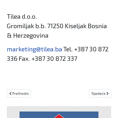
Tilea d.o.o.
Gromiljak b.b. 71250 Kiseljak Bosnia
& Herzegovina
marketing@tilea.ba
Tel. +387 30 872
336 Fax. +387 30 872 337
Prethodni članak: Napravi sam: Serum za jačanje noktiju
Sljedeći članak:
Prethodni
Sljedeće