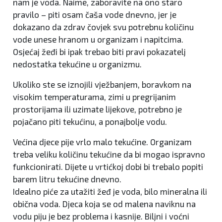
nam je voda. Naime, zaboravite na ono staro
pravilo – piti osam čaša vode dnevno, jer je
dokazano da zdrav čovjek svu potrebnu količinu
vode unese hranom u organizam i napitcima.
Osjećaj žeđi bi ipak trebao biti pravi pokazatelj
nedostatka tekućine u organizmu.
Ukoliko ste se iznojili vježbanjem, boravkom na
visokim temperaturama, zimi u pregrijanim
prostorijama ili uzimate lijekove, potrebno je
pojačano piti tekućinu, a ponajbolje vodu.
Većina djece pije vrlo malo tekućine. Organizam
treba veliku količinu tekućine da bi mogao ispravno
funkcionirati. Dijete u vrtićkoj dobi bi trebalo popiti
barem litru tekućine dnevno.
Idealno piće za utažiti žeđ je voda, bilo mineralna ili
obična voda. Djeca koja se od malena naviknu na
vodu piju je bez problema i kasnije. Biljni i voćni