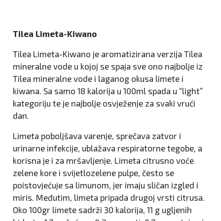
Tilea Limeta-Kiwano
Tilea Limeta-Kiwano je aromatizirana verzija Tilea
mineralne vode u kojoj se spaja sve ono najbolje iz
Tilea mineralne vode i laganog okusa limete i
kiwana. Sa samo 18 kalorija u 100ml spada u “light”
kategoriju te je najbolje osvježenje za svaki vrući
dan.
Limeta poboljšava varenje, sprečava zatvor i
urinarne infekcije, ublažava respiratorne tegobe, a
korisna je i za mršavljenje. Limeta citrusno voće
zelene kore i svijetlozelene pulpe, često se
poistovjećuje sa limunom, jer imaju sličan izgled i
miris. Međutim, limeta pripada drugoj vrsti citrusa.
Oko 100gr limete sadrži 30 kalorija, 11 g ugljenih