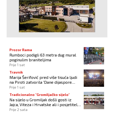
Prozor Rama
Rumboci podigli 63 metra dug mural
poginulim braniteljima
Prije 1 sat
Travnik
Marija Šerifović pred više tisuća ljudi
na Piroti zatvorila 'Dane dijaspore
2026'
Prije 1 sat
Tradicionalno "Gromiljačko sijelo"
Na sijelo u Gromiljak došli gosti iz
Jajca, Viteza i Hrvatske ali i posjetitelji
od Austrije do Australije
Prije 2 sata