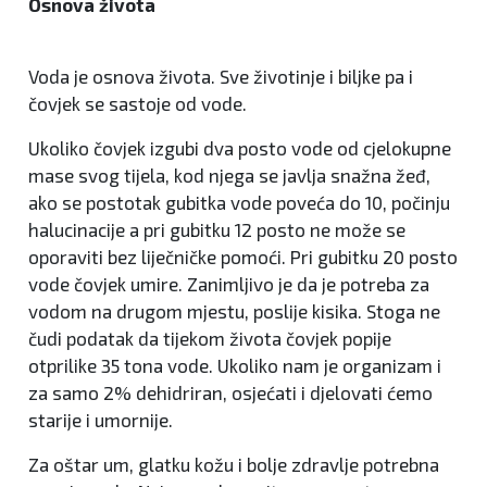
Osnova života
Voda je osnova života. Sve životinje i biljke pa i
čovjek se sastoje od vode.
Ukoliko čovjek izgubi dva posto vode od cjelokupne
mase svog tijela, kod njega se javlja snažna žeđ,
ako se postotak gubitka vode poveća do 10, počinju
halucinacije a pri gubitku 12 posto ne može se
oporaviti bez liječničke pomoći. Pri gubitku 20 posto
vode čovjek umire. Zanimljivo je da je potreba za
vodom na drugom mjestu, poslije kisika. Stoga ne
čudi podatak da tijekom života čovjek popije
otprilike 35 tona vode. Ukoliko nam je organizam i
za samo 2% dehidriran, osjećati i djelovati ćemo
starije i umornije.
Za oštar um, glatku kožu i bolje zdravlje potrebna