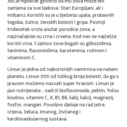
Još je Hipokrat govorio da mu zova može biti
zamjena za sve lijekove. Stari Europljani, ali i
Indijanci, koristili su je u liječenju upala, probavnih
tegoba, žutice, ženskih bolesti i gripa. Postoji
tridesetak vrsta unutar porodice zova, a
najznačajnije su crna i crvena. Kod nas se najčešće
koristi crna. Cvjetovi zove bogati su glikozidima,
taninima, flavonoidima, karotenima, rutinom i
vitaminom C.
Limun je jedna od najkorisnijih namirnica na našem
planetu. Limun štiti od tolikog broja bolesti, da ga s
pravom možemo nazvati super hranom. Limun je
pun nutrijenata - sadrži bioflavonoide, pektin, folnu
kiselinu, vitamini C, A, B1, B6, kalij, kalcij, magnezij,
fosfor, mangan. Povoljno djeluje na rad jetre,
crijeva, želuca, imunog, živčanog i
kardiovaskularnog sustava.