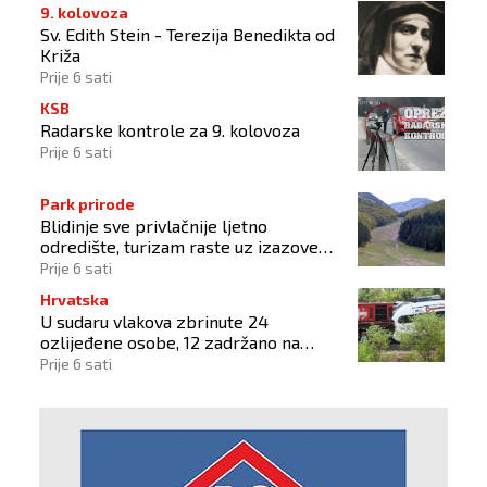
9. kolovoza
Sv. Edith Stein - Terezija Benedikta od
Križa
Prije 6 sati
KSB
Radarske kontrole za 9. kolovoza
Prije 6 sati
Park prirode
Blidinje sve privlačnije ljetno
odredište, turizam raste uz izazove
očuvanja prirode
Prije 6 sati
Hrvatska
U sudaru vlakova zbrinute 24
ozlijeđene osobe, 12 zadržano na
liječenju
Prije 6 sati