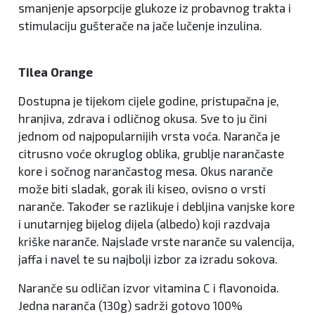
smanjenje apsorpcije glukoze iz probavnog trakta i
stimulaciju gušterače na jače lučenje inzulina.
Tilea Orange
Dostupna je tijekom cijele godine, pristupačna je,
hranjiva, zdrava i odličnog okusa. Sve to ju čini
jednom od najpopularnijih vrsta voća. Naranča je
citrusno voće okruglog oblika, grublje narančaste
kore i sočnog narančastog mesa. Okus naranče
može biti sladak, gorak ili kiseo, ovisno o vrsti
naranče. Također se razlikuje i debljina vanjske kore
i unutarnjeg bijelog dijela (albedo) koji razdvaja
kriške naranče. Najslađe vrste naranče su valencija,
jaffa i navel te su najbolji izbor za izradu sokova.
Naranče su odličan izvor vitamina C i flavonoida.
Jedna naranča (130g) sadrži gotovo 100%