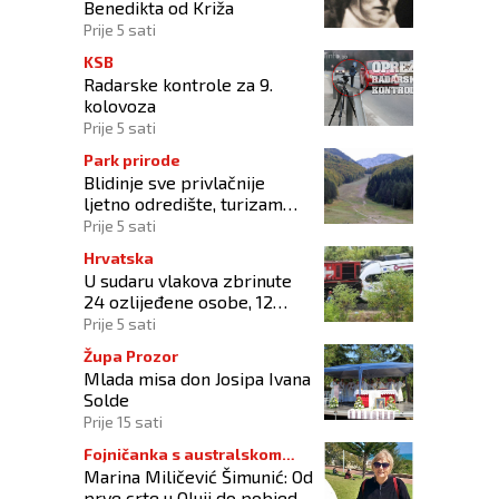
Benedikta od Križa
Prije 5 sati
KSB
Radarske kontrole za 9.
kolovoza
Prije 5 sati
Park prirode
Blidinje sve privlačnije
ljetno odredište, turizam
raste uz izazove očuvanja
Prije 5 sati
prirode
Hrvatska
U sudaru vlakova zbrinute
24 ozlijeđene osobe, 12
zadržano na liječenju
Prije 5 sati
Župa Prozor
Mlada misa don Josipa Ivana
Solde
Prije 15 sati
Fojničanka s australskom
Marina Miličević Šimunić: Od
adresom
prve crte u Oluji do pobjede