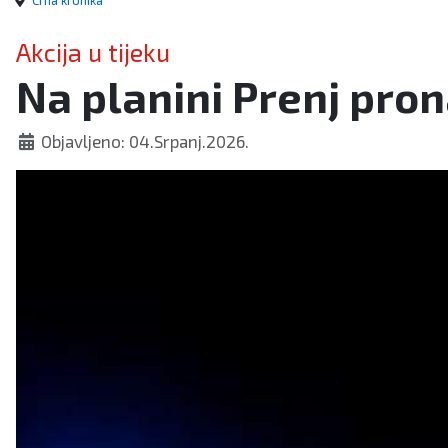
Crna kronika
Akcija u tijeku
Na planini Prenj pron
Objavljeno: 04.Srpanj.2026.