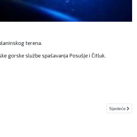
 planinskog terena.
tske gorske službe spašavanja Posušje i Čitluk.
Sljedeći člana
Sljedeće