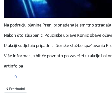
Na području planine Prenj pronađena je smrtno stradala 
Nakon što službenici Policijske uprave Konjic obave očevi
U akciji sudjeluju pripadnici Gorske službe spašavanja Pr
Više informacija bit će poznato po završetku akcije i ok
artinfo.ba
0
Prethodni članak: U rijeci se utopio maloljetnik
Prethodni