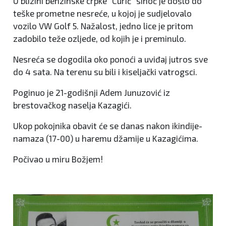
U blizini benzinske crpke "Curić" sinoć je došlo do
teške prometne nesreće, u kojoj je sudjelovalo
vozilo VW Golf 5. Nažalost, jedno lice je pritom
zadobilo teže ozljede, od kojih je i preminulo.
Nesreća se dogodila oko ponoći a uviđaj jutros sve
do 4 sata. Na terenu su bili i kiseljački vatrogsci.
Poginuo je 21-godišnji Adem Junuzović iz
brestovačkog naselja Kazagići.
Ukop pokojnika obavit će se danas nakon ikindije-
namaza (17-00) u haremu džamije u Kazagićima.
Počivao u miru Božjem!