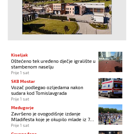
Kiseljak
Oštećeno tek uređeno dječje igralište u
stambenom naselju
Prije 1 sat
SKB Mostar
Vozač podlegao ozljedama nakon
sudara kod Tomislavgrada
Prije 1 sat
Međugorje
Završeno je ovogodišnje izdanje
Mladifesta koje je okupilo mlade iz 73
zemlje svijeta
Prije 1 sat
Grupna faza