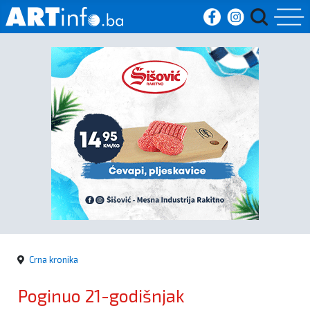
Početna
Vijesti
Sport
Kultura
Crna
kronika
Crna kronika
Politika
Poginuo 21-godišnjak
Zanimljivosti