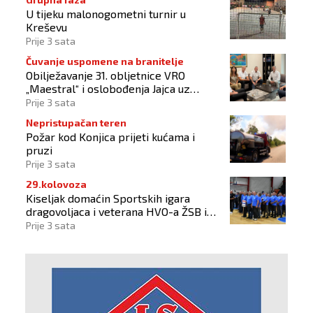
U tijeku malonogometni turnir u
Kreševu
Prije 3 sata
Čuvanje uspomene na branitelje
Obilježavanje 31. obljetnice VRO
„Maestral“ i oslobođenja Jajca uz
pokroviteljstvo HNS-a BiH
Prije 3 sata
Nepristupačan teren
Požar kod Konjica prijeti kućama i
pruzi
Prije 3 sata
29.kolovoza
Kiseljak domaćin Sportskih igara
dragovoljaca i veterana HVO-a ŽSB i
Dana branitelja
Prije 3 sata