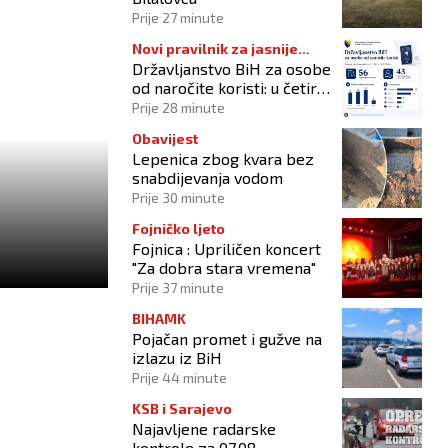
Prije 27 minute
Novi pravilnik za jasnije
Državljanstvo BiH za osobe
procedure
od naročite koristi: u četiri
godine odobrena 43
Prije 28 minute
zahtjeva
Obavijest
Lepenica zbog kvara bez
snabdijevanja vodom
Prije 30 minute
Fojničko ljeto
Fojnica : Upriličen koncert
"Za dobra stara vremena"
Prije 37 minute
BIHAMK
Pojačan promet i gužve na
izlazu iz BiH
Prije 44 minute
KSB i Sarajevo
Najavljene radarske
kontrole za 07.08.