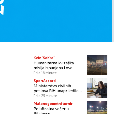
Kviz "ŠoKre"
Humanitarna kvizaška
misija ispunjena i ove
godine!
Prije 16 minute
SportAccord
Ministarstvo civilnih
poslova BiH unaprijedilo
sustav registracije
Prije 25 minute
sportskih organizacija
Malonogometni turnir
Polufinalna večer u
Bilalovcu