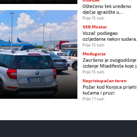
Oštećeno tek uređeno
dječje igralište u
stambenom naselju
Prije 15 sati
SKB Mostar
Vozač podlegao
ozljedama nakon sudara
kod Tomislavgrada
Prije 15 sati
Međugorje
Završeno je ovogodišnje
izdanje Mladifesta koje j
okupilo mlade iz 73
Prije 15 sati
zemlje svijeta
Nepristupačan teren
Požar kod Konjica prijeti
kućama i pruzi
Prije 17 sati