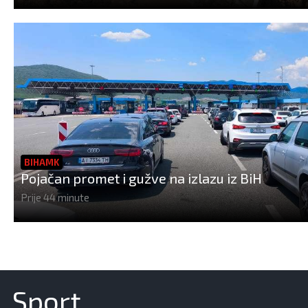
BIHAMK
Pojačan promet i gužve na izlazu iz BiH
Prije 44 minute
Sport