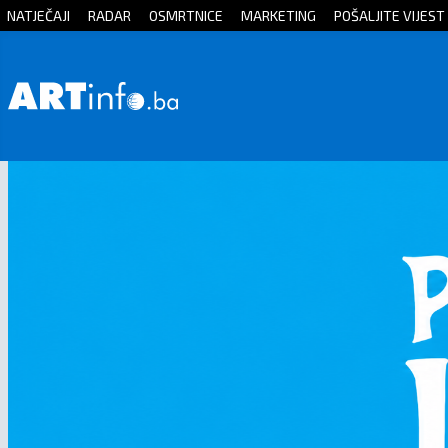
NATJEČAJI
RADAR
OSMRTNICE
MARKETING
POŠALJITE VIJEST
Početna
Vijesti
Sport
Kultura
Crna
kronika
Politika
Zanimljivosti