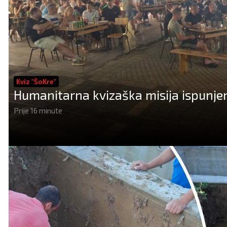
Kviz "ŠoKre"
Humanitarna kvizaška misija ispunjen
Prije 16 minute