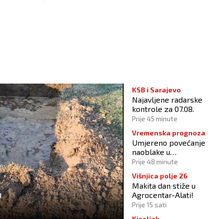
KSB i Sarajevo
Najavljene radarske
kontrole za 07.08.
Prije 45 minute
Vremenska prognoza
Umjereno povećanje
naoblake u
poslijepodnevnim satim
Prije 48 minute
Višnjica polje 26
Makita dan stiže u
m
Agrocentar-Alati!
Prije 15 sati
Kiseljak