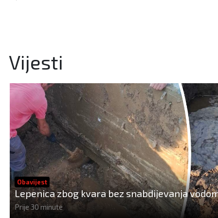
Vijesti
Obavijest
Lepenica zbog kvara bez snabdijevanja vodo
Prije 30 minute