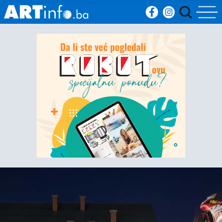
Početna
Vijesti
Sport
Kultura
Crna
kronika
Politika
Zanimljivosti