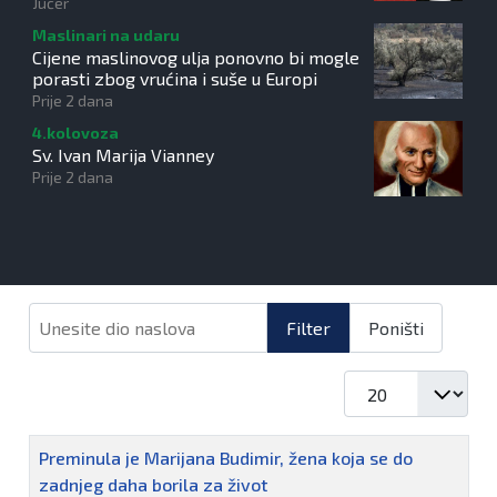
Jučer
Maslinari na udaru
Cijene maslinovog ulja ponovno bi mogle
porasti zbog vrućina i suše u Europi
Prije 2 dana
4.kolovoza
Sv. Ivan Marija Vianney
Prije 2 dana
Unesite dio naslova
Filter
Poništi
Prikaz #
Naziv
Preminula je Marijana Budimir, žena koja se do
zadnjeg daha borila za život