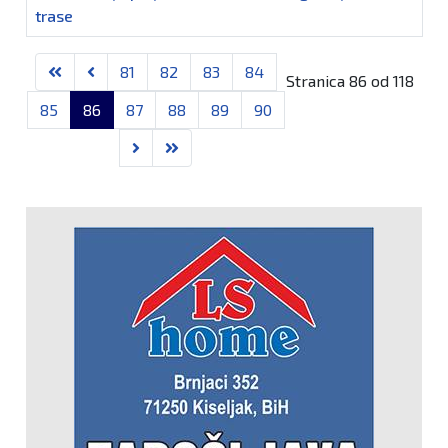
trase
81
82
83
84
Stranica 86 od 118
85
86
87
88
89
90