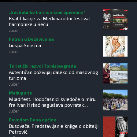
„Sevdalinko harmonikom opjevana“
Kvalifikacije za Međunarodni festival
harmonike u Beču
Jučer
Patron u Deževicama
Gospa Snježna
Jučer
Turistički razvoj Tomislavgrada
Autentičan doživljaj daleko od masovnog
turizma
Jučer
Međugorje
Mladifest: Hodočasnici svjedoče o miru,
fra Ivan Hrkać naglašava povratak
izvorima vjere
Jučer
Povodom Dana općine
Busovača: Predstavljanje knjige o obitelji
Petrović