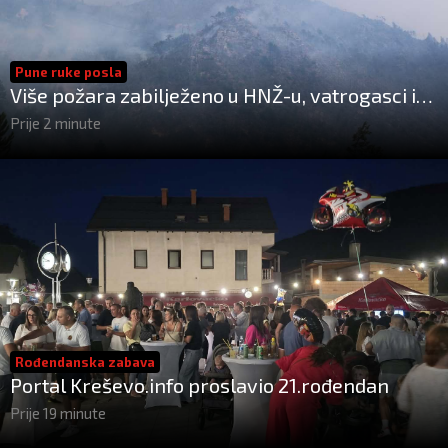
Pune ruke posla
Više požara zabilježeno u HNŽ-u, vatrogasci i
dalje na terenu kod Konjica
Prije 2 minute
Rođendanska zabava
Portal Kreševo.info proslavio 21.rođendan
Prije 19 minute