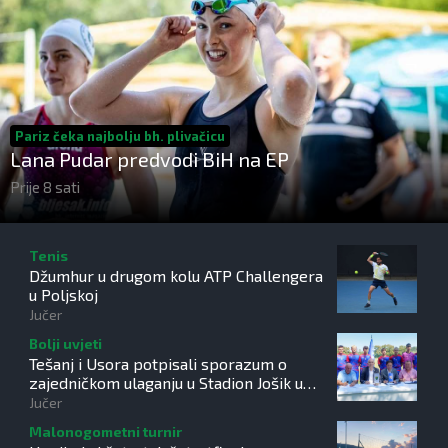
Pariz čeka najbolju bh. plivačicu
Lana Pudar predvodi BiH na EP
Prije 8 sati
Tenis
Džumhur u drugom kolu ATP Challengera
u Poljskoj
Jučer
Bolji uvjeti
Tešanj i Usora potpisali sporazum o
zajedničkom ulaganju u Stadion Jošik u
Tešanjci
Jučer
Malonogometni turnir