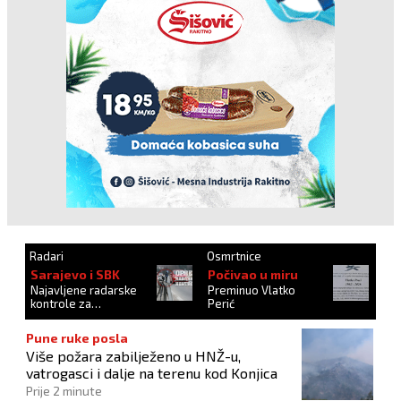
Radari
Osmrtnice
Sarajevo i SBK
Počivao u miru
Najavljene radarske
Preminuo Vlatko
kontrole za
Perić
27.10.2024.
Pune ruke posla
Više požara zabilježeno u HNŽ-u,
vatrogasci i dalje na terenu kod Konjica
Prije 2 minute