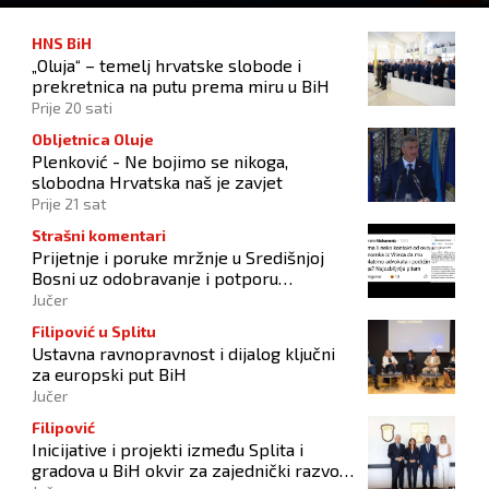
HNS BiH
„Oluja“ – temelj hrvatske slobode i
prekretnica na putu prema miru u BiH
Prije 20 sati
Obljetnica Oluje
Plenković - Ne bojimo se nikoga,
slobodna Hrvatska naš je zavjet
Prije 21 sat
Strašni komentari
Prijetnje i poruke mržnje u Središnjoj
Bosni uz odobravanje i potporu
počinitelju
Jučer
Filipović u Splitu
Ustavna ravnopravnost i dijalog ključni
za europski put BiH
Jučer
Filipović
Inicijative i projekti između Splita i
gradova u BiH okvir za zajednički razvoj i