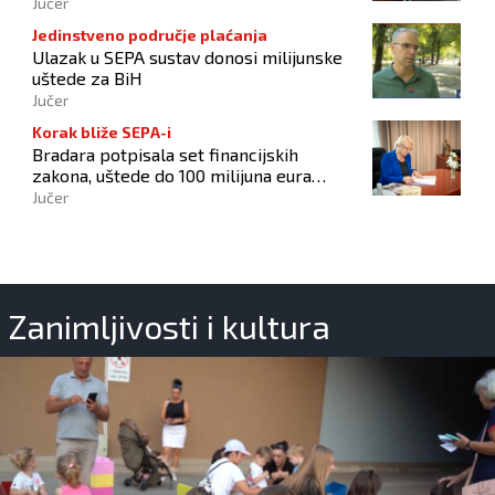
povezivanje
Jučer
Jedinstveno područje plaćanja
Ulazak u SEPA sustav donosi milijunske
uštede za BiH
Jučer
Korak bliže SEPA-i
Bradara potpisala set financijskih
zakona, uštede do 100 milijuna eura
godišnje
Jučer
Zanimljivosti i kultura