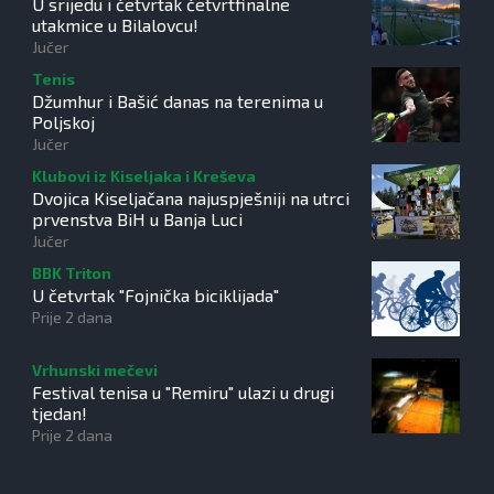
U srijedu i četvrtak četvrtfinalne
utakmice u Bilalovcu!
Jučer
Tenis
Džumhur i Bašić danas na terenima u
Poljskoj
Jučer
Klubovi iz Kiseljaka i Kreševa
Dvojica Kiseljačana najuspješniji na utrci
prvenstva BiH u Banja Luci
Jučer
BBK Triton
U četvrtak "Fojnička biciklijada"
Prije 2 dana
Vrhunski mečevi
Festival tenisa u "Remiru" ulazi u drugi
tjedan!
Prije 2 dana