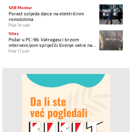
SKB Mostar
Porast ozljeda djece na električnim
romobilima
Prije 14 sati
Vitez
Požar u PC-96: Vatrogasci brzom
intervencijom spriječili širenje vatre na
okolne objekte
Prije 17 sati