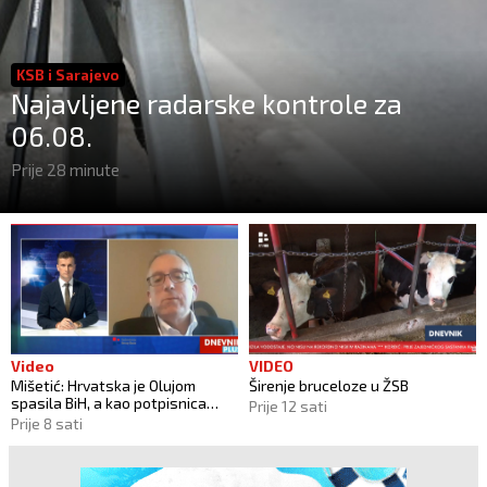
KSB i Sarajevo
Najavljene radarske kontrole za
06.08.
Prije 28 minute
Video
VIDEO
Mišetić: Hrvatska je Olujom
Širenje bruceloze u ŽSB
spasila BiH, a kao potpisnica
Prije 12 sati
Daytona ima puno pravo štititi
Prije 8 sati
hrvatski narod