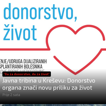
"Da za donorstvo, da za život"
Javna tribina u Kreševu: Donorstvo
organa znači novu priliku za život
Prije 2 sata