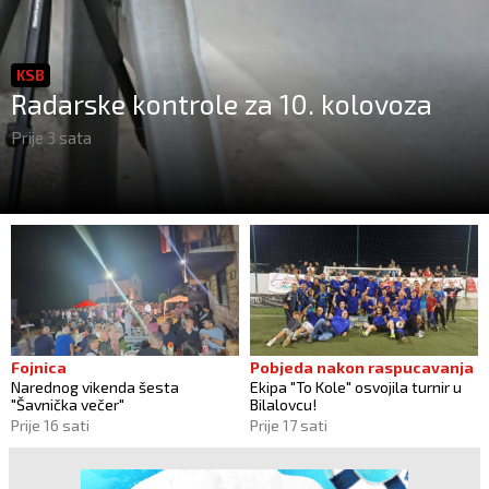
KSB
Radarske kontrole za 10. kolovoza
Prije 3 sata
Fojnica
Pobjeda nakon raspucavanja
Narednog vikenda šesta
Ekipa "To Kole" osvojila turnir u
"Šavnička večer"
Bilalovcu!
Prije 16 sati
Prije 17 sati