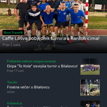
Novi Travnik
Caffe Lašva pobjednik turnira u Rankovićima!
Prije 2 sata
Pobjeda nakon raspucavanja
Ekipa "To Kole" osvojila turnir u Bilalovcu!
Prije 17 sati
Turnir
Finalna večer u Bilalovcu
Jučer
Grbavica