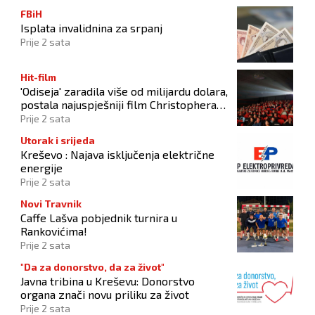
FBiH
Isplata invalidnina za srpanj
Prije 2 sata
Hit-film
'Odiseja' zaradila više od milijardu dolara,
postala najuspješniji film Christophera
Nolana
Prije 2 sata
Utorak i srijeda
Kreševo : Najava isključenja električne
energije
Prije 2 sata
Novi Travnik
Caffe Lašva pobjednik turnira u
Rankovićima!
Prije 2 sata
"Da za donorstvo, da za život"
Javna tribina u Kreševu: Donorstvo
organa znači novu priliku za život
Prije 2 sata