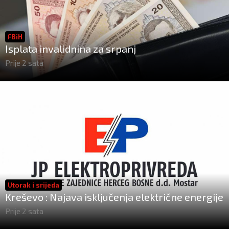
FBiH
Isplata invalidnina za srpanj
Prije 2 sata
Utorak i srijeda
Kreševo : Najava isključenja električne energije
Prije 2 sata