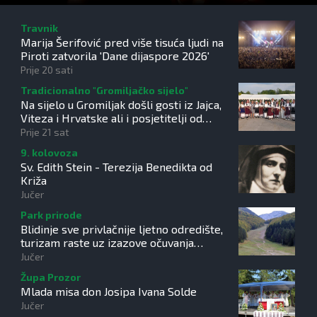
Travnik
Marija Šerifović pred više tisuća ljudi na
Piroti zatvorila 'Dane dijaspore 2026'
Prije 20 sati
Tradicionalno "Gromiljačko sijelo"
Na sijelo u Gromiljak došli gosti iz Jajca,
Viteza i Hrvatske ali i posjetitelji od
Austrije do Australije
Prije 21 sat
9. kolovoza
Sv. Edith Stein - Terezija Benedikta od
Križa
Jučer
Park prirode
Blidinje sve privlačnije ljetno odredište,
turizam raste uz izazove očuvanja
prirode
Jučer
Župa Prozor
Mlada misa don Josipa Ivana Solde
Jučer