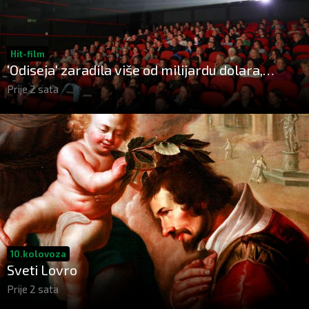
Hit-film
'Odiseja' zaradila više od milijardu dolara,
postala najuspješniji film Christophera Nolana
Prije 2 sata
10.kolovoza
Sveti Lovro
Prije 2 sata