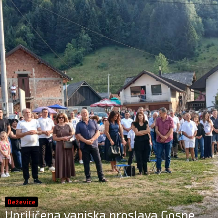
Deževice
Upriličena vanjska proslava Gospe