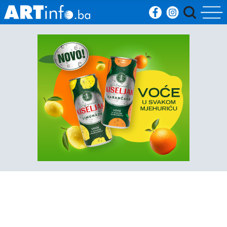
Početna
Vijesti
Sport
Kultura
Crna
kronika
Politika
Zanimljivosti