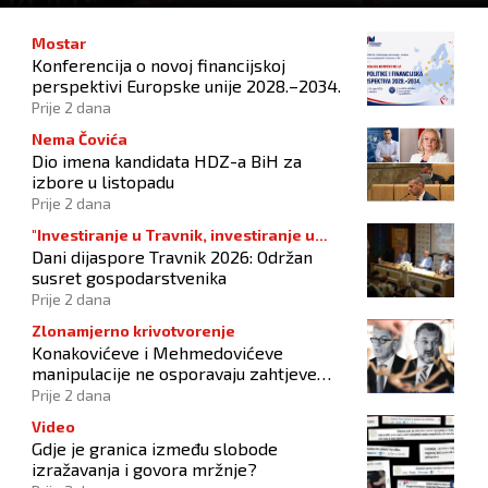
Mostar
Konferencija o novoj financijskoj
perspektivi Europske unije 2028.–2034.
Prije 2 dana
Nema Čovića
Dio imena kandidata HDZ-a BiH za
izbore u listopadu
Prije 2 dana
"Investiranje u Travnik, investiranje u
Dani dijaspore Travnik 2026: Održan
budućnost"
susret gospodarstvenika
Prije 2 dana
Zlonamjerno krivotvorenje
Konakovićeve i Mehmedovićeve
manipulacije ne osporavaju zahtjeve
Hrvata
Prije 2 dana
Video
Gdje je granica između slobode
izražavanja i govora mržnje?