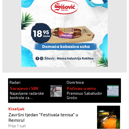
Radari
Osmrtnice
Sarajevo i SBK
Počivao u miru
Najavljene radarske
Preminuo Sabahudin
kontrole za
Grošo
27.10.2024.
Kiseljak
Završni tjedan "Festivala tenisa" u
Remiru!
Prije 1 sat