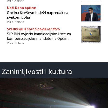
Prije 2 dana
Uoči Dana općine
Općina Kreševo bilježi napredak na
svakom polju
Prije 2 dana
Središnje izborno povjerenstvo
SIP BiH ovjerio kandidacijske liste za
kompenzacijske mandate na Općim
izborima 2026
Prije 2 dana
Zanimljivosti i kultura