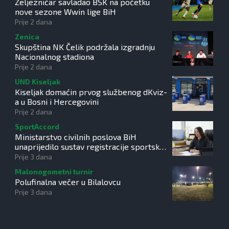
Željezničar savladao BSK na početku
nove sezone Wwin lige BiH
Prije 2 dana
Zenica
Skupština NK Čelik podržala izgradnju
Nacionalnog stadiona
Prije 2 dana
UND Kiseljak
Kiseljak domaćin prvog službenog dKviz-
a u Bosni i Hercegovini
Prije 2 dana
SportAccord
Ministarstvo civilnih poslova BiH
unaprijedilo sustav registracije sportskih
organizacija
Prije 3 dana
Malonogometni turnir
Polufinalna večer u Bilalovcu
Prije 3 dana