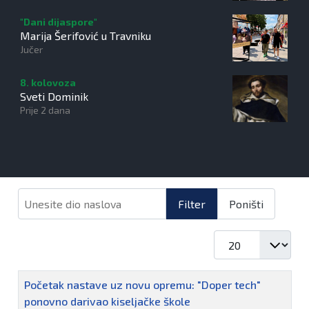
"Dani dijaspore"
Marija Šerifović u Travniku
Jučer
8. kolovoza
Sveti Dominik
Prije 2 dana
Unesite dio naslova
Filter
Poništi
Prikaz #
Naziv
Početak nastave uz novu opremu: "Doper tech"
ponovno darivao kiseljačke škole