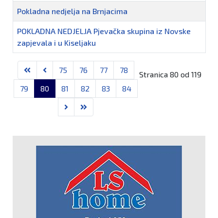
Pokladna nedjelja na Brnjacima
POKLADNA NEDJELJA Pjevačka skupina iz Novske
zapjevala i u Kiseljaku
75
76
77
78
Stranica 80 od 119
79
80
81
82
83
84