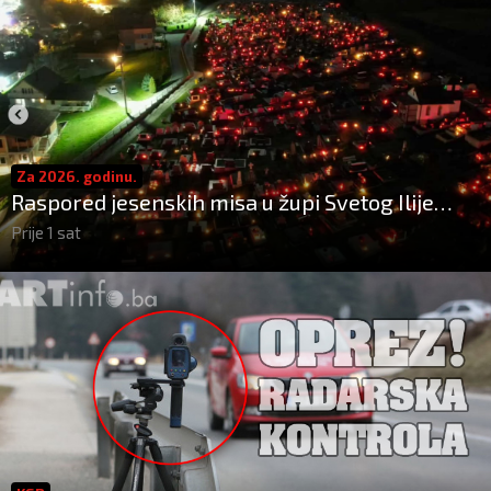
Za 2026. godinu.
Raspored jesenskih misa u župi Svetog Ilije
Kiseljak
Prije 1 sat