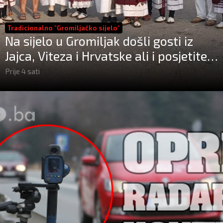
Tradicionalno "Gromiljačko sijelo"
Na sijelo u Gromiljak došli gosti iz
Jajca, Viteza i Hrvatske ali i posjetitelji
od Austrije do Australije
Prije 4 sati