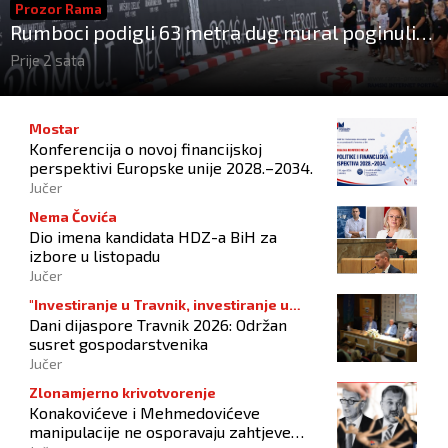
Prozor Rama
Rumboci podigli 63 metra dug mural poginulim
braniteljima
Prije 2 sata
Mostar
Konferencija o novoj financijskoj
perspektivi Europske unije 2028.–2034.
Jučer
Nema Čovića
Dio imena kandidata HDZ-a BiH za
izbore u listopadu
Jučer
"Investiranje u Travnik, investiranje u
Dani dijaspore Travnik 2026: Održan
budućnost"
susret gospodarstvenika
Jučer
Zlonamjerno krivotvorenje
Konakovićeve i Mehmedovićeve
manipulacije ne osporavaju zahtjeve