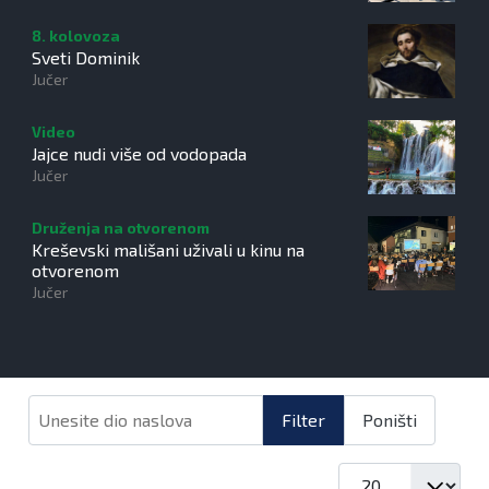
8. kolovoza
Sveti Dominik
Jučer
Video
Jajce nudi više od vodopada
Jučer
Druženja na otvorenom
Kreševski mališani uživali u kinu na
otvorenom
Jučer
Unesite dio naslova
Filter
Poništi
Prikaz #