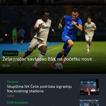
Grbavica
Željezničar savladao BSK na početku nove
sezone Wwin lige BiH
Jučer
Zenica
Skupština NK Čelik podržala izgradnju
Nacionalnog stadiona
Jučer
UND Kiseljak