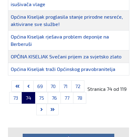
isušivača vlage
Općina Kiseljak proglasila stanje prirodne nesreće,
aktivirane sve službe!
Općina Kiseljak rješava problem deponije na
Berberuši
OPĆINA KISELJAK Svečani prijem za svjetsko zlato
Općina Kiseljak traži Općinskog pravobranitelja
69
70
71
72
Stranica 74 od 119
73
74
75
76
77
78