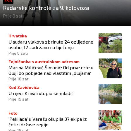
KSB
Radarske kontrole za 9. kolovoza
Prije 8 sati
Hrvatska
U sudaru vlakova zbrinute 24 ozlijeđene
osobe, 12 zadržano na liječenju
Prije 8 sati
Fojničanka s australskom adresom
Marina Miličević Šimunić: Od prve crte u
Oluji do pobjede nad vlastitim „olujama“
Prije 18 sati
Kod Zavidovića
U rijeci Krivaji utopio se mladić
Prije 19 sati
Foto
'Pekijada' u Varešu okupila 37 ekipa iz
četiri države regije
Prije 19 sati