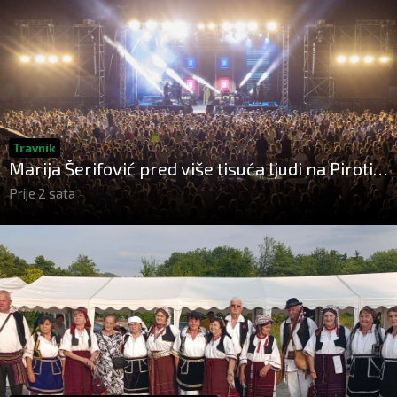
Travnik
Marija Šerifović pred više tisuća ljudi na Piroti
zatvorila 'Dane dijaspore 2026'
Prije 2 sata