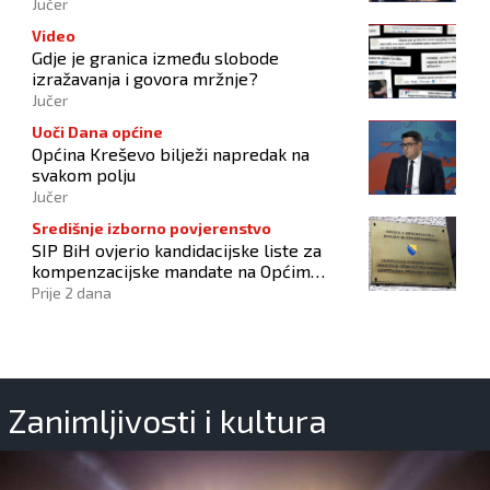
Hrvata
Jučer
Video
Gdje je granica između slobode
izražavanja i govora mržnje?
Jučer
Uoči Dana općine
Općina Kreševo bilježi napredak na
svakom polju
Jučer
Središnje izborno povjerenstvo
SIP BiH ovjerio kandidacijske liste za
kompenzacijske mandate na Općim
izborima 2026
Prije 2 dana
Zanimljivosti i kultura