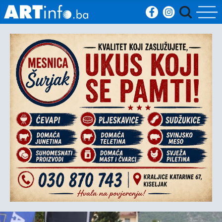
Početna
Vijesti
Sport
Kultura
Crna
kronika
Politika
Zanimljivosti