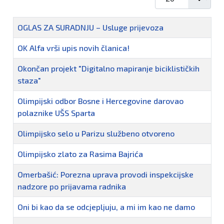
Naziv
OGLAS ZA SURADNJU – Usluge prijevoza
OK Alfa vrši upis novih članica!
Okončan projekt "Digitalno mapiranje biciklističkih
staza"
Olimpijski odbor Bosne i Hercegovine darovao
polaznike UŠS Sparta
Olimpijsko selo u Parizu službeno otvoreno
Olimpijsko zlato za Rasima Bajrića
Omerbašić: Porezna uprava provodi inspekcijske
nadzore po prijavama radnika
Oni bi kao da se odcjepljuju, a mi im kao ne damo