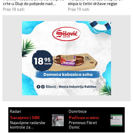
crte u Oluji do pobjede nad
ekipa iz četiri države regije
vlastitim „olujama“
Prije 18 sati
Prije 19 sati
Radari
Osmrtnice
Sarajevo i SBK
Počivao u miru
Najavljene radarske
Preminuo Fikret
kontrole za
Osmić
27.10.2024.