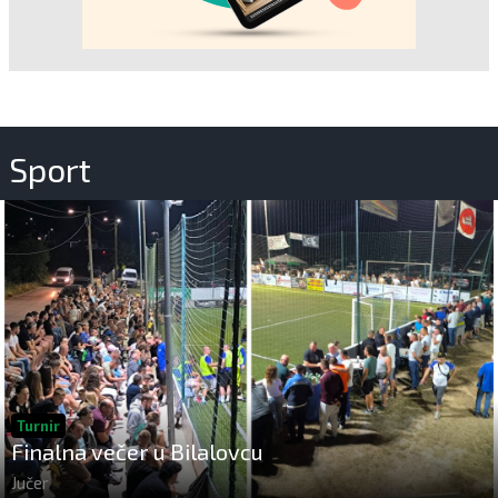
Sport
Turnir
Finalna večer u Bilalovcu
Jučer