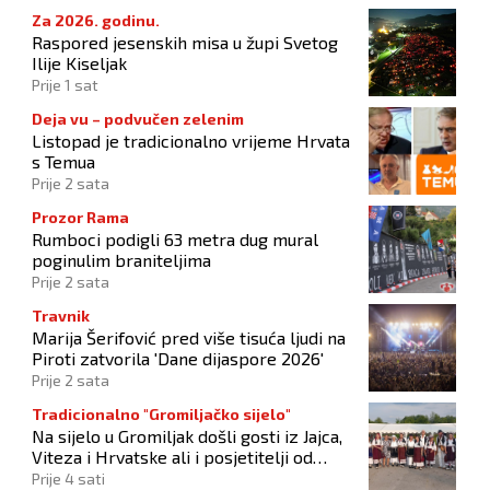
Za 2026. godinu.
Raspored jesenskih misa u župi Svetog
Ilije Kiseljak
Prije 1 sat
Deja vu – podvučen zelenim
Listopad je tradicionalno vrijeme Hrvata
s Temua
Prije 2 sata
Prozor Rama
Rumboci podigli 63 metra dug mural
poginulim braniteljima
Prije 2 sata
Travnik
Marija Šerifović pred više tisuća ljudi na
Piroti zatvorila 'Dane dijaspore 2026'
Prije 2 sata
Tradicionalno "Gromiljačko sijelo"
Na sijelo u Gromiljak došli gosti iz Jajca,
Viteza i Hrvatske ali i posjetitelji od
Austrije do Australije
Prije 4 sati