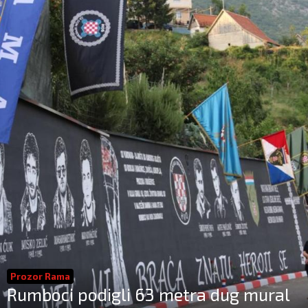
Prozor Rama
Rumboci podigli 63 metra dug mural