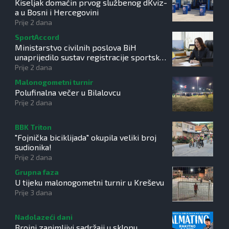
Kiseljak domaćin prvog službenog dKviz-
a u Bosni i Hercegovini
Prije 2 dana
SportAccord
Ministarstvo civilnih poslova BiH
unaprijedilo sustav registracije sportskih
organizacija
Prije 2 dana
Malonogometni turnir
Polufinalna večer u Bilalovcu
Prije 2 dana
BBK Triton
"Fojnička biciklijada" okupila veliki broj
sudionika!
Prije 2 dana
Grupna faza
U tijeku malonogometni turnir u Kreševu
Prije 3 dana
Nadolazeći dani
Brojni zanimljivi sadržaji u sklopu