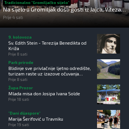
Tradicionalno "Gromiljačko sijelo"
Na sijelo u Gromiljak došli gosti iz Jajca, Viteza i
Hrvatske ali i posjetitelji od Austrije do
Prije 4 sati
Australije
9. kolovoza
Sv. Edith Stein - Terezija Benedikta od
Križa
Prije 8 sati
Park prirode
Blidinje sve privlačnije ljetno odredište,
turizam raste uz izazove očuvanja
prirode
Prije 8 sati
Župa Prozor
Mlada misa don Josipa Ivana Solde
Prije 18 sati
"Dani dijaspore"
Marija Šerifović u Travniku
Prije 19 sati