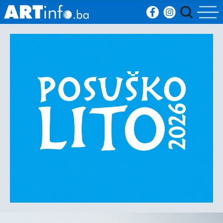
Početna
Vijesti
Sport
Kultura
Crna
kronika
Politika
Zanimljivosti