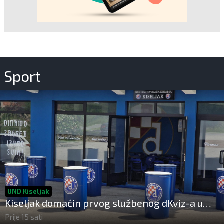
Sport
UND Kiseljak
Kiseljak domaćin prvog službenog dKviz-a u
Bosni i Hercegovini
Prije 15 sati