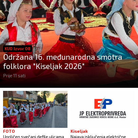
KUD Izvor 08
Održana 16. međunarodna smotra
folklora "Kiseljak 2026"
Prije 11 sati
FOTO
Kiseljak
Upriličen svečani defile ulicama
Najava isključenja električne