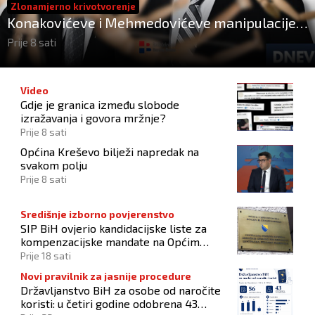
Zlonamjerno krivotvorenje
Konakovićeve i Mehmedovićeve manipulacije
ne osporavaju zahtjeve Hrvata
Prije 8 sati
Video
Gdje je granica između slobode
izražavanja i govora mržnje?
Prije 8 sati
Općina Kreševo bilježi napredak na
svakom polju
Prije 8 sati
Središnje izborno povjerenstvo
SIP BiH ovjerio kandidacijske liste za
kompenzacijske mandate na Općim
izborima 2026
Prije 18 sati
Novi pravilnik za jasnije procedure
Državljanstvo BiH za osobe od naročite
koristi: u četiri godine odobrena 43