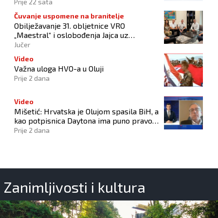
zahtjeva
Prije 22 sata
Čuvanje uspomene na branitelje
Obilježavanje 31. obljetnice VRO
„Maestral“ i oslobođenja Jajca uz
pokroviteljstvo HNS-a BiH
Jučer
Video
Važna uloga HVO-a u Oluji
Prije 2 dana
Video
Mišetić: Hrvatska je Olujom spasila BiH, a
kao potpisnica Daytona ima puno pravo
štititi hrvatski narod
Prije 2 dana
Zanimljivosti i kultura