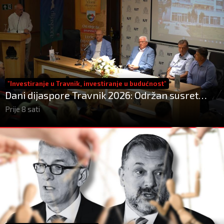
"Investiranje u Travnik, investiranje u budućnost"
Dani dijaspore Travnik 2026: Održan susret
gospodarstvenika
Prije 8 sati