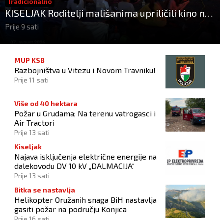
Tradicionalno
KISELJAK Roditelji mališanima upriličili kino na
otvorenom
Prije 9 sati
MUP KSB
Razbojništva u Vitezu i Novom Travniku!
Prije 11 sati
Više od 40 hektara
Požar u Grudama; Na terenu vatrogasci i
Air Tractori
Prije 13 sati
Kiseljak
Najava isključenja električne energije na
dalekovodu DV 10 kV „DALMACIJA“
Prije 13 sati
Bitka se nastavlja
Helikopter Oružanih snaga BiH nastavlja
gasiti požar na području Konjica
Prije 16 sati