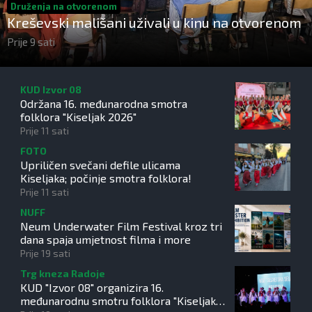
Druženja na otvorenom
Kreševski mališani uživali u kinu na otvorenom
Prije 9 sati
KUD Izvor 08
Održana 16. međunarodna smotra
folklora "Kiseljak 2026"
Prije 11 sati
FOTO
Upriličen svečani defile ulicama
Kiseljaka; počinje smotra folklora!
Prije 11 sati
NUFF
Neum Underwater Film Festival kroz tri
dana spaja umjetnost filma i more
Prije 19 sati
Trg kneza Radoje
KUD "Izvor 08" organizira 16.
međunarodnu smotru folklora "Kiseljak