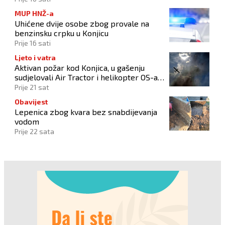
MUP HNŽ-a
Uhićene dvije osobe zbog provale na
benzinsku crpku u Konjicu
Prije 16 sati
Ljeto i vatra
Aktivan požar kod Konjica, u gašenju
sudjelovali Air Tractor i helikopter OS-a
BiH
Prije 21 sat
Obavijest
Lepenica zbog kvara bez snabdijevanja
vodom
Prije 22 sata