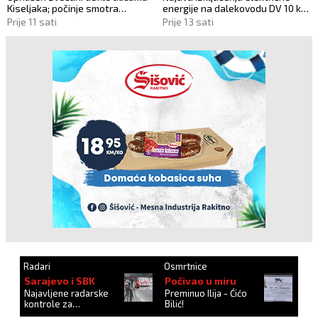
Kiseljaka; počinje smotra
energije na dalekovodu DV 10 kV
folklora!
„DALMACIJA“
Prije 11 sati
Prije 13 sati
Radari
Osmrtnice
Sarajevo i SBK
Počivao u miru
Najavljene radarske
Preminuo Ilija - Ćićo
kontrole za
Bilić!
27.10.2024.