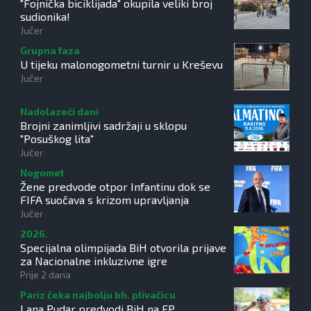
"Fojnička biciklijada" okupila veliki broj
sudionika!
Jučer
Grupna faza
U tijeku malonogometni turnir u Kreševu
Jučer
Nadolazeći dani
Brojni zanimljivi sadržaji u sklopu
"Posuškog lita"
Jučer
Nogomet
Žene predvode otpor Infantinu dok se
FIFA suočava s krizom upravljanja
Jučer
2026.
Specijalna olimpijada BiH otvorila prijave
za Nacionalne inkluzivne igre
Prije 2 dana
Pariz čeka najbolju bh. plivačicu
Lana Pudar predvodi BiH na EP