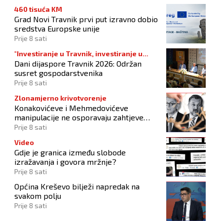
460 tisuća KM
Grad Novi Travnik prvi put izravno dobio
sredstva Europske unije
Prije 8 sati
"Investiranje u Travnik, investiranje u
Dani dijaspore Travnik 2026: Održan
budućnost"
susret gospodarstvenika
Prije 8 sati
Zlonamjerno krivotvorenje
Konakovićeve i Mehmedovićeve
manipulacije ne osporavaju zahtjeve
Hrvata
Prije 8 sati
Video
Gdje je granica između slobode
izražavanja i govora mržnje?
Prije 8 sati
Općina Kreševo bilježi napredak na
svakom polju
Prije 8 sati