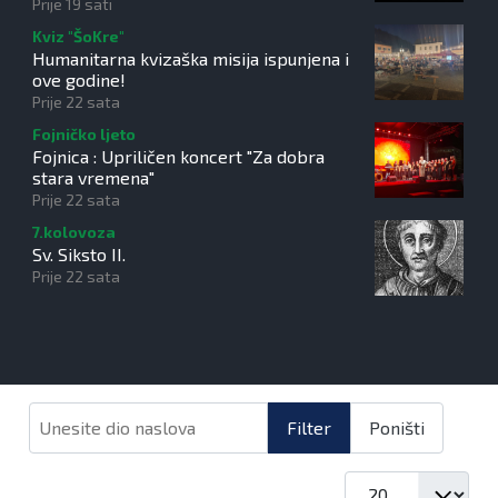
2026"
Prije 19 sati
Kviz "ŠoKre"
Humanitarna kvizaška misija ispunjena i
ove godine!
Prije 22 sata
Fojničko ljeto
Fojnica : Upriličen koncert "Za dobra
stara vremena"
Prije 22 sata
7.kolovoza
Sv. Siksto II.
Prije 22 sata
Unesite dio naslova
Filter
Poništi
Prikaz #