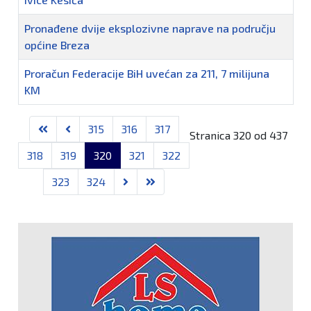
Pronađene dvije eksplozivne naprave na području
općine Breza
Proračun Federacije BiH uvećan za 211, 7 milijuna
KM
315
316
317
Stranica 320 od 437
318
319
320
321
322
323
324