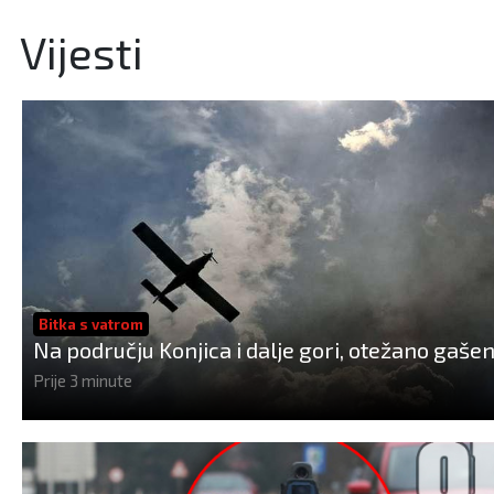
Vijesti
Bitka s vatrom
Na području Konjica i dalje gori, otežano gašen
Prije 3 minute