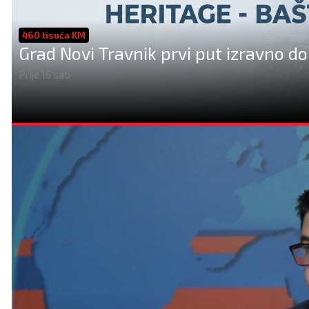
460 tisuća KM
Grad Novi Travnik prvi put izravno do
Prije 16 sati