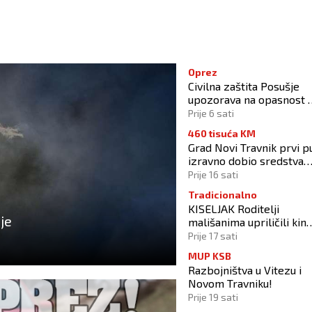
Oprez
Civilna zaštita Posušje
upozorava na opasnost 
požara na Blidinju
Prije 6 sati
460 tisuća KM
Grad Novi Travnik prvi p
izravno dobio sredstva
Europske unije
Prije 16 sati
Tradicionalno
KISELJAK Roditelji
je
mališanima upriličili kin
na otvorenom
Prije 17 sati
MUP KSB
Razbojništva u Vitezu i
Novom Travniku!
Prije 19 sati