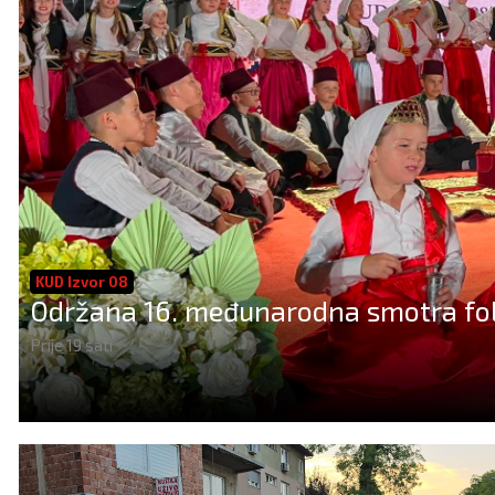
KUD Izvor 08
Održana 16. međunarodna smotra folk
Prije 19 sati