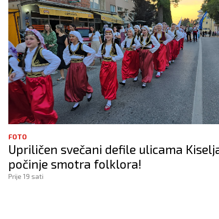
FOTO
Upriličen svečani defile ulicama Kiselj
počinje smotra folklora!
Prije 19 sati