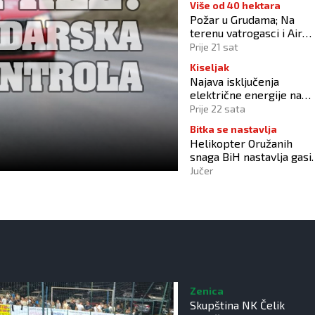
Više od 40 hektara
Požar u Grudama; Na
terenu vatrogasci i Air
Tractori
Prije 21 sat
Kiseljak
Najava isključenja
električne energije na
dalekovodu DV 10 kV
Prije 22 sata
„DALMACIJA“
Bitka se nastavlja
Helikopter Oružanih
snaga BiH nastavlja gasit
požar na području Konji
Jučer
Zenica
Skupština NK Čelik