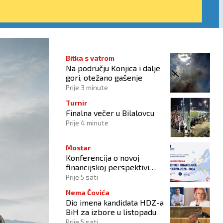
Bitka s vatrom
Na području Konjica i dalje
gori, otežano gašenje
Prije 3 minute
Turnir
Finalna večer u Bilalovcu
Prije 4 minute
Mostar
Konferencija o novoj
financijskoj perspektivi
Europske unije 2028.–2034.
Prije 5 sati
Nema Čovića
Dio imena kandidata HDZ-a
BiH za izbore u listopadu
Prije 5 sati