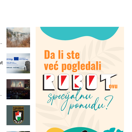
od
ut
o