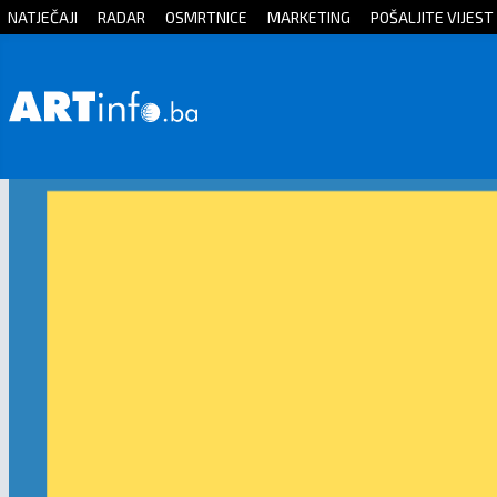
NATJEČAJI
RADAR
OSMRTNICE
MARKETING
POŠALJITE VIJEST
Početna
Vijesti
Sport
Kultura
Crna
kronika
Politika
Zanimljivosti