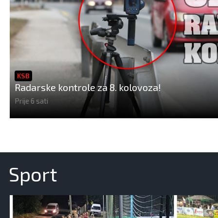
KSB
Radarske kontrole za 8. kolovoza!
Prije 6 sati
Sport