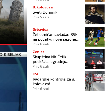
8. kolovoza
Sveti Dominik
Prije 5 sati
Grbavica
Željezničar savladao BSK
na početku nove sezone
Wwin lige BiH
Prije 6 sati
Zenica
Skupština NK Čelik
podržala izgradnju
Nacionalnog stadiona
Prije 6 sati
KSB
Radarske kontrole za 8.
kolovoza!
Prije 6 sati