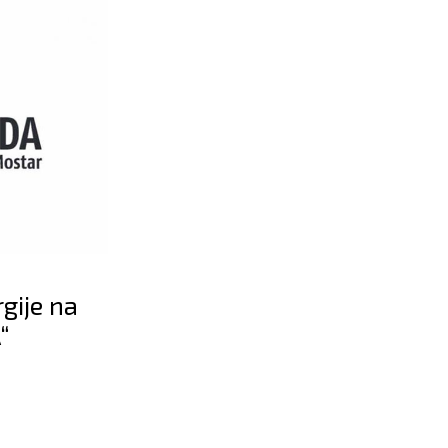
rgije na
A“