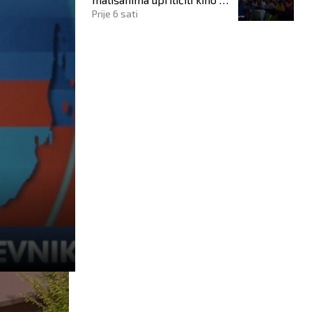
otvorenom
Prije 6 sati