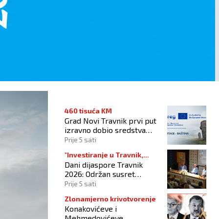
460 tisuća KM
Grad Novi Travnik prvi put
izravno dobio sredstva
Europske unije
Prije 5 sati
"Investiranje u Travnik,
Dani dijaspore Travnik
investiranje u budućnost"
2026: Održan susret
gospodarstvenika
Prije 5 sati
Zlonamjerno krivotvorenje
Konakovićeve i
Mehmedovićeve