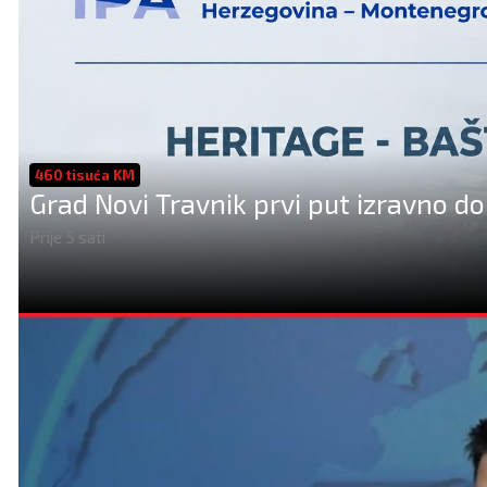
460 tisuća KM
Grad Novi Travnik prvi put izravno do
Prije 5 sati