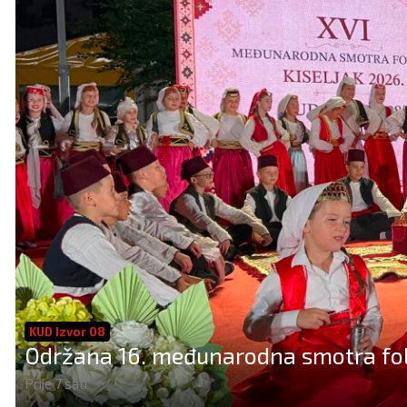
KUD Izvor 08
Održana 16. međunarodna smotra folk
Prije 7 sati