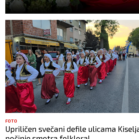
FOTO
Upriličen svečani defile ulicama Kiselj
počinje smotra folklora!