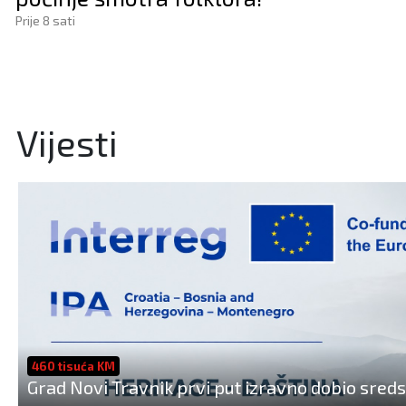
Prije 8 sati
Vijesti
460 tisuća KM
Grad Novi Travnik prvi put izravno dobio sred