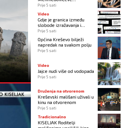
manipulacije ne osporavaju
Prije 5 sati
zahtjeve Hrvata
Video
Gdje je granica između
slobode izražavanja i
govora mržnje?
Prije 5 sati
Općina Kreševo bilježi
napredak na svakom polju
Prije 5 sati
Video
Jajce nudi više od vodopada
Prije 5 sati
Druženja na otvorenom
Kreševski mališani uživali u
kinu na otvorenom
Prije 5 sati
Tradicionalno
KISELJAK Roditelji
mališanima upriličili kino na