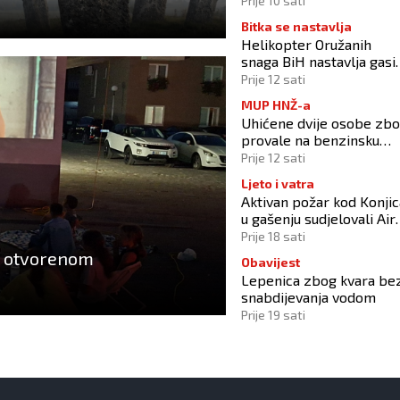
Prije 10 sati
„DALMACIJA“
Bitka se nastavlja
Helikopter Oružanih
snaga BiH nastavlja gasit
požar na području Konji
Prije 12 sati
MUP HNŽ-a
Uhićene dvije osobe zb
provale na benzinsku
crpku u Konjicu
Prije 12 sati
Ljeto i vatra
Aktivan požar kod Konjic
u gašenju sudjelovali Air
Tractor i helikopter OS-
Prije 18 sati
BiH
na otvorenom
Obavijest
Lepenica zbog kvara be
snabdijevanja vodom
Prije 19 sati