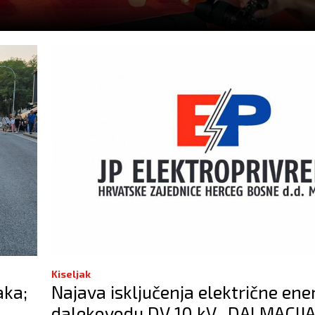
Kiseljak
aka;
Najava isključenja električne ene
dalekovodu DV 10 kV „DALMACIJ