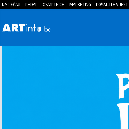
NATJEČAJI
RADAR
OSMRTNICE
MARKETING
POŠALJITE VIJEST
Početna
Vijesti
Sport
Kultura
Crna
kronika
Politika
Zanimljivosti