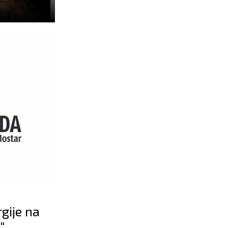
rgije na
A“