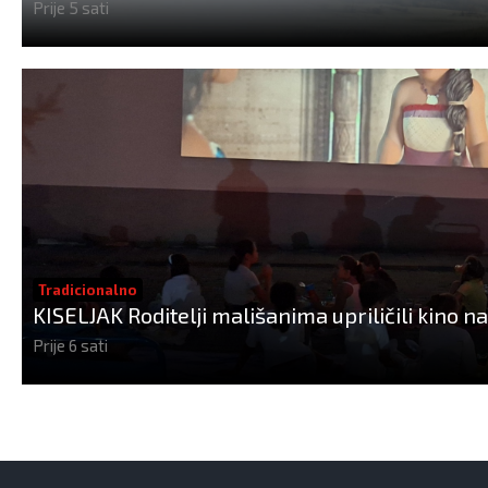
Prije 5 sati
Tradicionalno
KISELJAK Roditelji mališanima upriličili kino 
Prije 6 sati