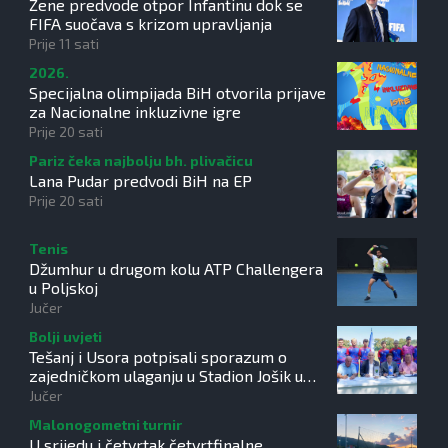
Žene predvode otpor Infantinu dok se
FIFA suočava s krizom upravljanja
Prije 11 sati
2026.
Specijalna olimpijada BiH otvorila prijave
za Nacionalne inkluzivne igre
Prije 20 sati
Pariz čeka najbolju bh. plivačicu
Lana Pudar predvodi BiH na EP
Prije 20 sati
Tenis
Džumhur u drugom kolu ATP Challengera
u Poljskoj
Jučer
Bolji uvjeti
Tešanj i Usora potpisali sporazum o
zajedničkom ulaganju u Stadion Jošik u
Tešanjci
Jučer
Malonogometni turnir
U srijedu i četvrtak četvrtfinalne