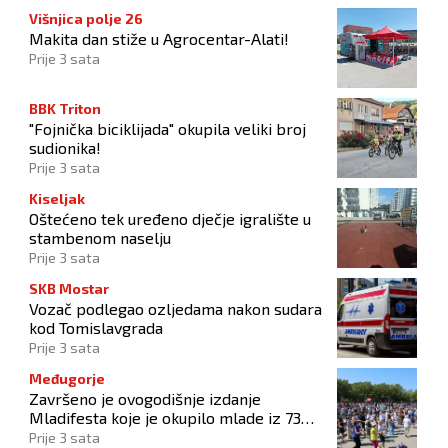
Višnjica polje 26
Makita dan stiže u Agrocentar-Alati!
Prije 3 sata
BBK Triton
"Fojnička biciklijada" okupila veliki broj
sudionika!
Prije 3 sata
Kiseljak
Oštećeno tek uređeno dječje igralište u
stambenom naselju
Prije 3 sata
SKB Mostar
Vozač podlegao ozljedama nakon sudara
kod Tomislavgrada
Prije 3 sata
Međugorje
Završeno je ovogodišnje izdanje
Mladifesta koje je okupilo mlade iz 73
zemlje svijeta
Prije 3 sata