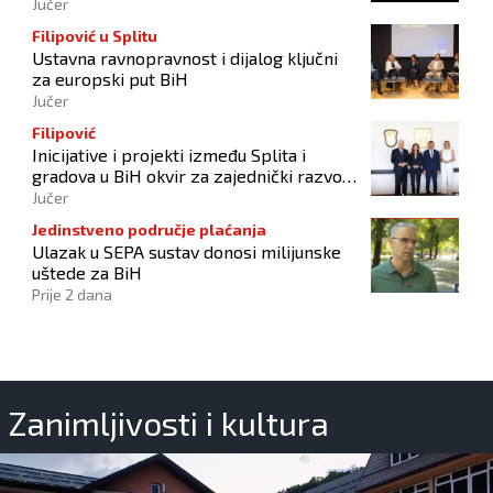
počinitelju
Jučer
Filipović u Splitu
Ustavna ravnopravnost i dijalog ključni
za europski put BiH
Jučer
Filipović
Inicijative i projekti između Splita i
gradova u BiH okvir za zajednički razvoj i
povezivanje
Jučer
Jedinstveno područje plaćanja
Ulazak u SEPA sustav donosi milijunske
uštede za BiH
Prije 2 dana
Zanimljivosti i kultura