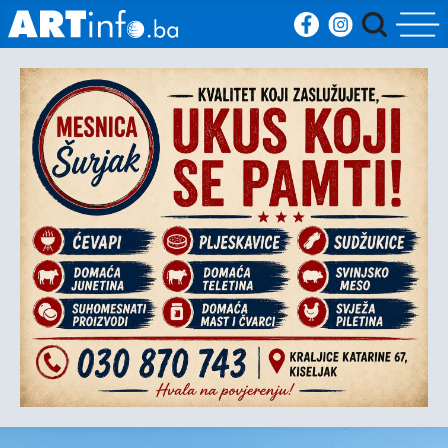
Početna
Vijesti
Sport
Kultura
Crna
kronika
Politika
Zanimljivosti