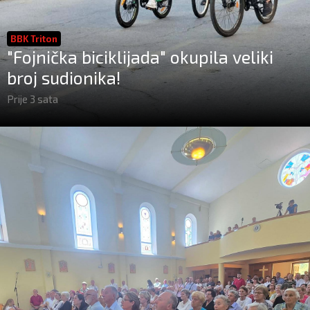
BBK Triton
"Fojnička biciklijada" okupila veliki
broj sudionika!
Prije 3 sata