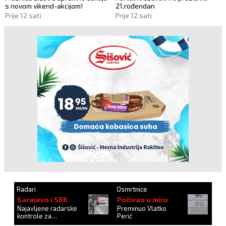
s novom vikend-akcijom!
21.rođendan
Prije 12 sati
Prije 12 sati
Radari
Osmrtnice
Sarajevo i SBK
Počivao u miru
Najavljene radarske
Preminuo Vlatko
kontrole za
Perić
27.10.2024.