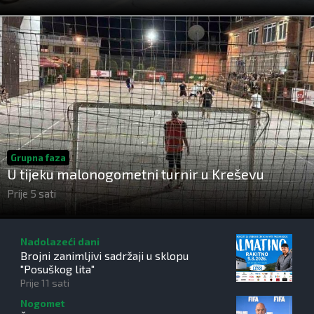
Grupna faza
U tijeku malonogometni turnir u Kreševu
Prije 5 sati
Nadolazeći dani
Brojni zanimljivi sadržaji u sklopu
"Posuškog lita"
Prije 11 sati
Nogomet