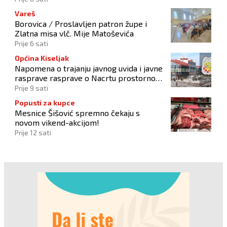
Vareš
Borovica / Proslavljen patron župe i
Zlatna misa vlč. Mije Matoševića
Prije 6 sati
Općina Kiseljak
Napomena o trajanju javnog uvida i javne
rasprave rasprave o Nacrtu prostornog
plana
Prije 9 sati
Popusti za kupce
Mesnice Šišović spremno čekaju s
novom vikend-akcijom!
Prije 12 sati