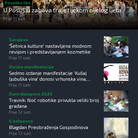
Posuško lito
U Posušju zabava traje tijekom cijelog ljeta
Prije 11 sati
Sarajevo
'Šetnica kulture' nastavljena modnom
revijom i predstavljanjem kozmetike
Prije 11 sati
Vinska manifestacija
Sedmo izdanje manifestacije 'Kušaj
ljubuška vina' donosi vrhunska vina,
gastronomiju i glazbu
Prije 11 sati
Dani dijaspore 2026
Travnik: Noć robotike privukla veliki broj
građana
Prije 12 sati
6.kolovoza
Blagdan Preobraženja Gospodinova
Prije 12 sati