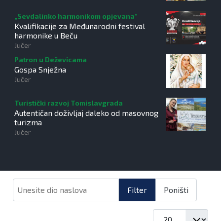
„Sevdalinko harmonikom opjevana“
Kvalifikacije za Međunarodni festival
harmonike u Beču
Jučer
Patron u Deževicama
Gospa Snježna
Jučer
Turistički razvoj Tomislavgrada
Autentičan doživljaj daleko od masovnog
turizma
Jučer
Unesite dio naslova
Filter
Poništi
Prikaz #