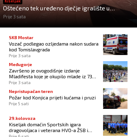
Kiseljak
Oštećeno tek uređeno dječje igralište u
stambenom naselju
Prije 3 sata
SKB Mostar
Vozač podlegao ozljedama nakon sudara
kod Tomislavgrada
Prije 3 sata
Međugorje
Završeno je ovogodišnje izdanje
Mladifesta koje je okupilo mlade iz 73
zemlje svijeta
Prije 3 sata
Nepristupačan teren
Požar kod Konjica prijeti kućama i pruzi
Prije 5 sati
29.kolovoza
Kiseljak domaćin Sportskih igara
dragovoljaca i veterana HVO-a ŽSB i
Dana branitelja
Prije 6 sati