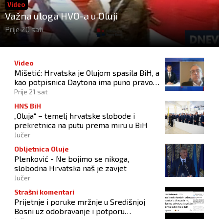
Video
Važna uloga HVO-a u Oluji
Prije 20 sati
Video
Mišetić: Hrvatska je Olujom spasila BiH, a
kao potpisnica Daytona ima puno pravo
štititi hrvatski narod
Prije 21 sat
HNS BiH
„Oluja“ – temelj hrvatske slobode i
prekretnica na putu prema miru u BiH
Jučer
Obljetnica Oluje
Plenković - Ne bojimo se nikoga,
slobodna Hrvatska naš je zavjet
Jučer
Strašni komentari
Prijetnje i poruke mržnje u Središnjoj
Bosni uz odobravanje i potporu