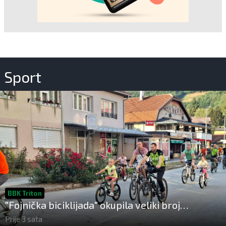
Sport
BBK Triton
"Fojnička biciklijada" okupila veliki broj
sudionika!
Prije 3 sata