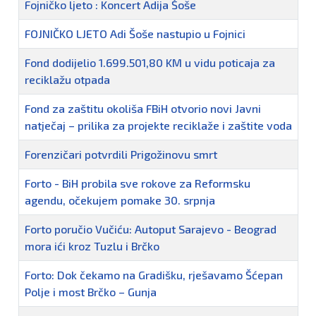
Fojničko ljeto : Koncert Adija Šoše
FOJNIČKO LJETO Adi Šoše nastupio u Fojnici
Fond dodijelio 1.699.501,80 KM u vidu poticaja za
reciklažu otpada
Fond za zaštitu okoliša FBiH otvorio novi Javni
natječaj – prilika za projekte reciklaže i zaštite voda
Forenzičari potvrdili Prigožinovu smrt
Forto - BiH probila sve rokove za Reformsku
agendu, očekujem pomake 30. srpnja
Forto poručio Vučiću: Autoput Sarajevo - Beograd
mora ići kroz Tuzlu i Brčko
Forto: Dok čekamo na Gradišku, rješavamo Šćepan
Polje i most Brčko – Gunja