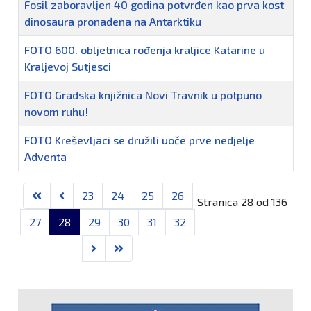
Fosil zaboravljen 40 godina potvrđen kao prva kost
dinosaura pronađena na Antarktiku
FOTO 600. obljetnica rođenja kraljice Katarine u
Kraljevoj Sutjesci
FOTO Gradska knjižnica Novi Travnik u potpuno
novom ruhu!
FOTO Kreševljaci se družili uoče prve nedjelje
Adventa
23
24
25
26
Stranica 28 od 136
27
28
29
30
31
32