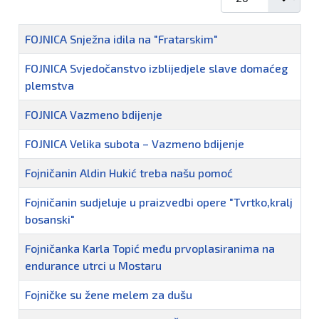
Naziv
FOJNICA Snježna idila na "Fratarskim"
FOJNICA Svjedočanstvo izblijedjele slave domaćeg
plemstva
FOJNICA Vazmeno bdijenje
FOJNICA Velika subota – Vazmeno bdijenje
Fojničanin Aldin Hukić treba našu pomoć
Fojničanin sudjeluje u praizvedbi opere "Tvrtko,kralj
bosanski"
Fojničanka Karla Topić među prvoplasiranima na
endurance utrci u Mostaru
Fojničke su žene melem za dušu