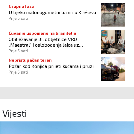
Grupna faza
U tijeku malonogometni turnir u Kreševu
Prije 5 sati
Čuvanje uspomene na branitelje
Obilježavanje 31. obljetnice VRO
„Maestral“ i oslobođenja Jajca uz
pokroviteljstvo HNS-a BiH
Prije 5 sati
Nepristupačan teren
Požar kod Konjica prijeti kućama i pruzi
Prije 5 sati
Vijesti