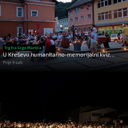
Trg fra Grge Martića
U Kreševu humanitarno-memorijalni kviz
"ŠoKre"
Prije 9 sati