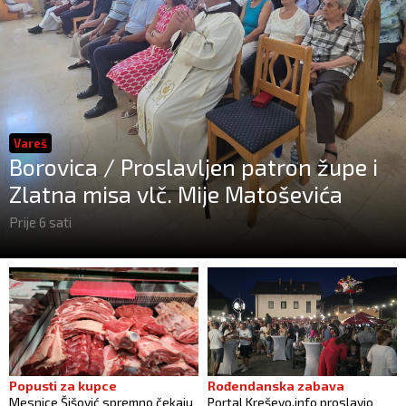
Vareš
Borovica / Proslavljen patron župe i
Zlatna misa vlč. Mije Matoševića
Prije 6 sati
Popusti za kupce
Rođendanska zabava
Mesnice Šišović spremno čekaju
Portal Kreševo.info proslavio