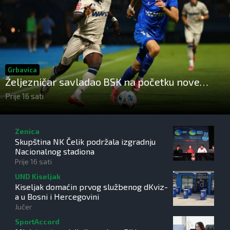
Grbavica
Željezničar savladao BSK na početku nove
sezone Wwin lige BiH
Prije 16 sati
Zenica
Skupština NK Čelik podržala izgradnju
Nacionalnog stadiona
Prije 16 sati
UND Kiseljak
Kiseljak domaćin prvog službenog dKviz-
a u Bosni i Hercegovini
Jučer
SportAccord