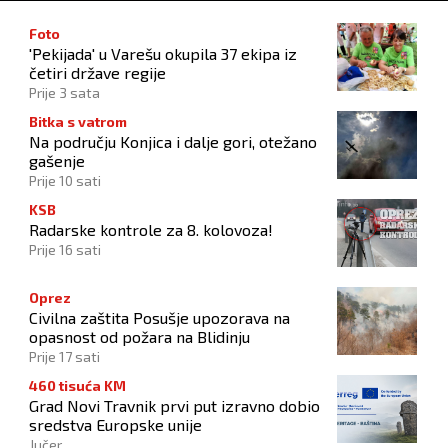
Foto
'Pekijada' u Varešu okupila 37 ekipa iz
četiri države regije
Prije 3 sata
Bitka s vatrom
Na području Konjica i dalje gori, otežano
gašenje
Prije 10 sati
KSB
Radarske kontrole za 8. kolovoza!
Prije 16 sati
Oprez
Civilna zaštita Posušje upozorava na
opasnost od požara na Blidinju
Prije 17 sati
460 tisuća KM
Grad Novi Travnik prvi put izravno dobio
sredstva Europske unije
Jučer