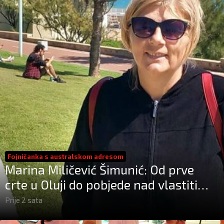
Fojničanka s australskom adresom
Marina Miličević Šimunić: Od prve
crte u Oluji do pobjede nad vlastitim
„olujama“
Prije 2 sata