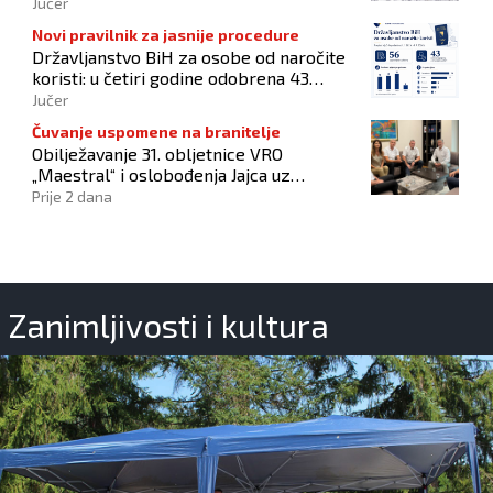
izborima 2026
Jučer
Novi pravilnik za jasnije procedure
Državljanstvo BiH za osobe od naročite
koristi: u četiri godine odobrena 43
zahtjeva
Jučer
Čuvanje uspomene na branitelje
Obilježavanje 31. obljetnice VRO
„Maestral“ i oslobođenja Jajca uz
pokroviteljstvo HNS-a BiH
Prije 2 dana
Zanimljivosti i kultura