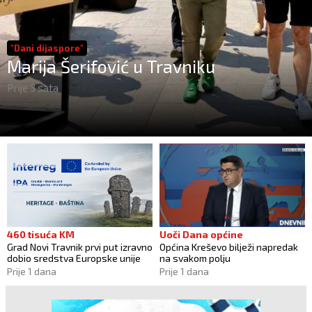
"Dani dijaspore"
Marija Šerifović u Travniku
Prije 3 sata
460 tisuća KM
Uoči Dana općine
Grad Novi Travnik prvi put izravno
Općina Kreševo bilježi napredak
dobio sredstva Europske unije
na svakom polju
Prije 1 dana
Prije 1 dana