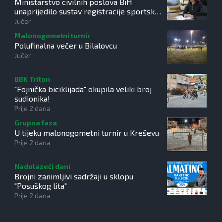
Ministarstvo civilnih poslova BiH
unaprijedilo sustav registracije sportskih
organizacija
Jučer
Malonogometni turnir
Polufinalna večer u Bilalovcu
Jučer
BBK Triton
"Fojnička biciklijada" okupila veliki broj
sudionika!
Prije 2 dana
Grupna faza
U tijeku malonogometni turnir u Kreševu
Prije 2 dana
Nadolazeći dani
Brojni zanimljivi sadržaji u sklopu
"Posuškog lita"
Prije 2 dana