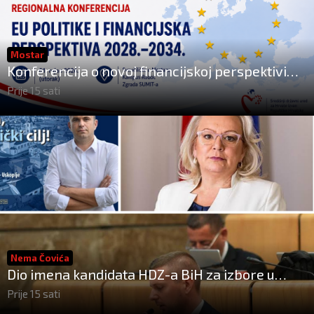
Mostar
Konferencija o novoj financijskoj perspektivi
Europske unije 2028.–2034.
Prije 15 sati
Nema Čovića
Dio imena kandidata HDZ-a BiH za izbore u
listopadu
Prije 15 sati