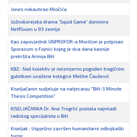
Jones nokautirao Miočića
Južnokorejska drama 'Squid Game' dominira
Netflixom u 93 zemlje
Kao zapovjednik UNPROFOR-a Morillon je potpisao
Sporazum o Fojnici kojeg je dva dana kasnije
prekršila Armija BiH
KBZ- Naš kolektiv je neizmjerno pogođen tragičnim
gubitkom uvažene kolegice Melihe Čaušević
Kiseljačanin sudjeluje na natjecanju "BiH-3 Minute
Thesis Competition"
KISELJAČANKA Dr. Ana Trogrlić postala najmlađi
radiolog specijalista u BiH
Kiseljak : Uspješno završen humanitarni odbojkaški
turnir