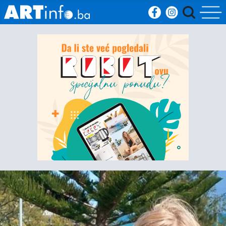
Početna
Vijesti
Sport
Kultura
Crna
kronika
Politika
Zanimljivosti