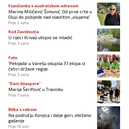
Fojničanka s australskom adresom
Marina Miličević Šimunić: Od prve crte u
Oluji do pobjede nad vlastitim „olujama“
Prije 2 sata
Kod Zavidovića
U rijeci Krivaji utopio se mladić
Prije 3 sata
Foto
'Pekijada' u Varešu okupila 37 ekipa iz
četiri države regije
Prije 3 sata
"Dani dijaspore"
Marija Šerifović u Travniku
Prije 3 sata
Bitka s vatrom
Na području Konjica i dalje gori, otežano
gašenje
Prije 10 sati