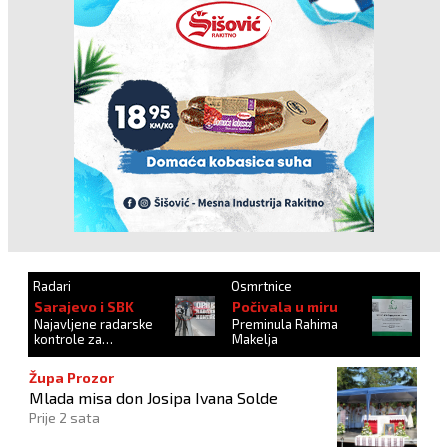
Radari
Osmrtnice
Sarajevo i SBK
Počivala u miru
Najavljene radarske
Preminula Rahima
kontrole za
Makelja
27.10.2024.
Župa Prozor
Mlada misa don Josipa Ivana Solde
Prije 2 sata