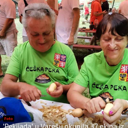
Foto
'Pekijada' u Varešu okupila 37 ekipa iz