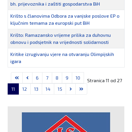
bh. prijevoznika i zaštiti gospodarstva BiH
Krišto s članovima Odbora za vanjske poslove EP o
ključnim temama za europski put BiH
Krišto: Ramazansko vrijeme prilika za duhovnu
obnovu i podsjetnik na vrijednosti solidarnosti
Kritike izrugivanju vjere na otvaranju Olimpijskih
igara
6
7
8
9
10
Stranica 11 od 27
11
12
13
14
15