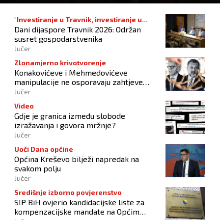
"Investiranje u Travnik, investiranje u
Dani dijaspore Travnik 2026: Održan
budućnost"
susret gospodarstvenika
Jučer
Zlonamjerno krivotvorenje
Konakovićeve i Mehmedovićeve
manipulacije ne osporavaju zahtjeve
Hrvata
Jučer
Video
Gdje je granica između slobode
izražavanja i govora mržnje?
Jučer
Uoči Dana općine
Općina Kreševo bilježi napredak na
svakom polju
Jučer
Središnje izborno povjerenstvo
SIP BiH ovjerio kandidacijske liste za
kompenzacijske mandate na Općim