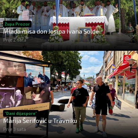
Župa Prozor
Mlada misa don Josipa Ivana Solde
Prije 2 sata
"Dani dijaspore"
Marija Šerifović u Travniku
Prije 3 sata