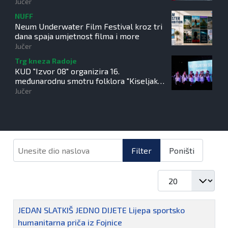
Jučer
NUFF
Neum Underwater Film Festival kroz tri
dana spaja umjetnost filma i more
Jučer
Trg kneza Radoje
KUD "Izvor 08" organizira 16.
međunarodnu smotru folklora "Kiseljak
2026"
Jučer
Unesite dio naslova
Filter
Poništi
Prikaz #
Naziv
JEDAN SLATKIŠ JEDNO DIJETE Lijepa sportsko
humanitarna priča iz Fojnice